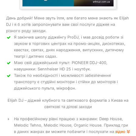
День добрий! Мене звуть Ілля, але багато мене знають як Elijah
DJ і я б хотів запропонувати вам свої послуги діджея на
різного роду заходи.
Я закінчив школу діджеїнгу ProDJ, і мав досвід роботи зі
звуком в торгових центрах на промо-акціях, дискотеках,
квестах, святах, днях народження, випускних, дитячому
театрі і дитячих садах.
Маю свій діджейський пульт: PIONEER DDJ-400,
навушники: Sennheiser HD 25 і ноутбук.
Також по необхідності і можливості забезпечення
транспорту є студійні монітори і стійки до моніторів і
діджейського пульта, мікрофон.
Elijah DJ – діджей клубного та святкового форматів з Києва на
святкові та ділові заходи
На професійному рівні працюю з жанрами: Deep House,
Melodic Tehno, Melodic House, Organic House. Приклад гри
в даних жанрах ви можете побачити і послухати на
відео