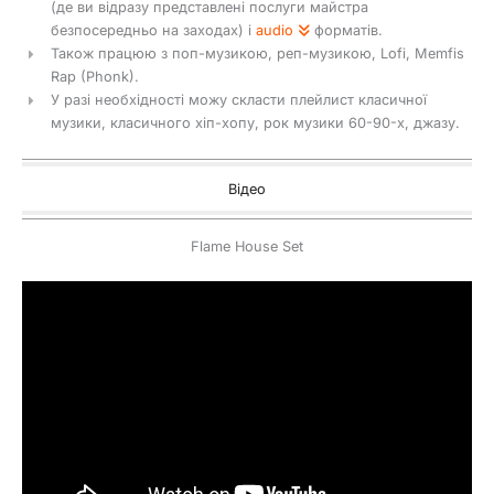
(де ви відразу представлені послуги майстра
безпосередньо на заходах) і
audio
форматів.
Також працюю з поп-музикою, реп-музикою, Lofi, Memfis
Rap (Phonk).
У разі необхідності можу скласти плейлист класичної
музики, класичного хіп-хопу, рок музики 60-90-х, джазу.
Відео
Flame House Set