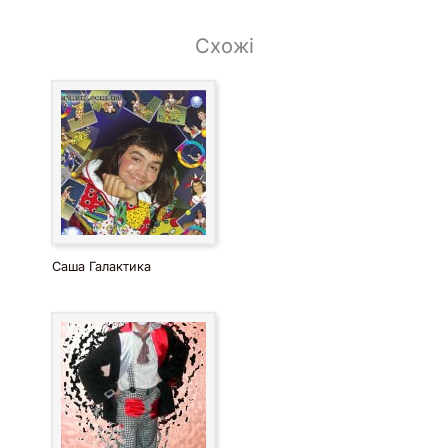
снег Копердфильда, интерактив со зрителем, дождь
монет, летающий стол
Схожі
Саша Галактика