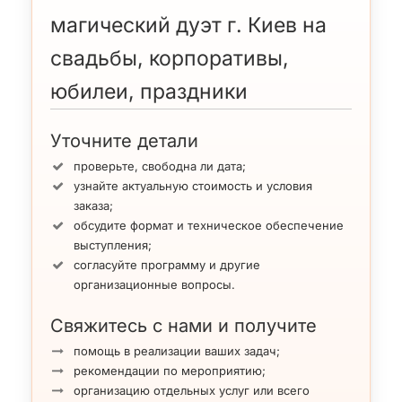
В составе профессиональный иллюзионист Маркус с
магический дуэт г. Киев на
ассистенткой — это продолжатель династии
известных фокусников Украины
Михаила и Натальи
свадьбы, корпоративы,
Жаворонковых
.
Маркус дипломированный специалист в институте
юбилеи, праздники
циркового искусства в г. Киеве.
Вас ждут яркие, эффектные авторские номера и
концертная программа.
Уточните детали
Услуги по Киеву и Украине.
проверьте, свободна ли дата;
Гонорар $130-$500 (оговаривается индивидуально
узнайте актуальную стоимость и условия
Номер с голубями
заказа;
[/su_column][/su_row]
Подробнее
обсудите формат и техническое обеспечение
Дуэт иллюзионистов работает отдельные номера,
появление 7 голубей
выступления;
программы, а также Маркус выступает с сольной
смена одного платья на ассистентке
согласуйте программу и другие
микромагией, непример во время аперитива вашей
свадьбы
или например
новогоднего корпоратива
,
организационные вопросы.
которые лучше для вас, если будет организовывать
ArtMuz. Далее познакомьтесь с промо видер
Свяжитесь с нами и получите
фокусников, где вы также есть краткое описание
помощь в реализации ваших задач;
номеров.
рекомендации по мероприятию;
организацию отдельных услуг или всего