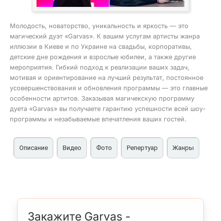
Молодость, новаторство, уникальность и яркость — это
магический дуэт «Garvas». К вашим услугам артисты жанра
иллюзии в Киеве и по Украине на свадьбы, корпоративы,
детские дне рождения и взрослые юбилеи, а также другие
мероприятия. Гибкий подход к реализации ваших задач,
мотивая и ориентирование на лучший результат, постоянное
усовершенствования и обновления программы — это главные
особенности артитов. Заказывая магичекскую программу
дуета «Garvas» вы получаете гарантию успешности всей шоу-
программы и незабываемые впечатления ваших гостей.
Описание
Видео
Фото
Репертуар
Жанры
Магический дуэт «Garvas» на свадьбы, корпоративы,
Микромагия 30 — 60 минут
Фокусник неа мероприятие
PROMO
юбилеи, детские дни рождения праздники в Киеве,
Салонный номер
Иллюзионист в Киеве
Подробнее
Презентация всех номеров артистов
Украине
Номер с голубями
Свалебный фокусник-иллюзионист
микромагия, концертные номера
Что представляет из себя магический дуэт «Garvas»?
Трансформация
Оригинальные фокусы на юбилей
Майстер-класс
Праздничная шоу-программа с иллюзией
Закажите Garvas -