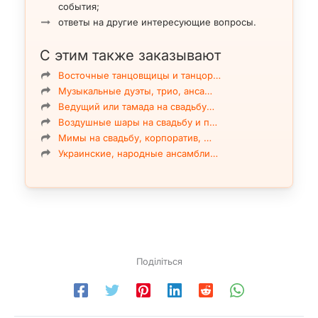
события;
ответы на другие интересующие вопросы.
Трансформация
С этим также заказывают
Подробнее
танцевальный номер со сменой 11 костюмов
Восточные танцовщицы и танцор…
Музыкальные дуэты, трио, анса…
Ведущий или тамада на свадьбу…
Воздушные шары на свадьбу и п…
Мимы на свадьбу, корпоратив, …
Украинские, народные ансамбли…
Поділіться
Салонный номер
Подробнее
манипуляция с шариками, картами, китайскими
кольцами, веревками