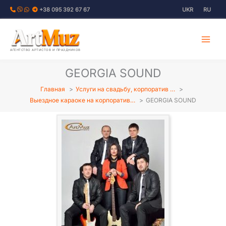
Перейти
+38 095 392 67 67
UKR
RU
к
содержимому
АГЕНТСТВО АРТИСТОВ И ПРАЗДНИКОВ
GEORGIA SOUND
Главная
Услуги на свадьбу, корпоратив …
Выездное караоке на корпоратив…
GEORGIA SOUND