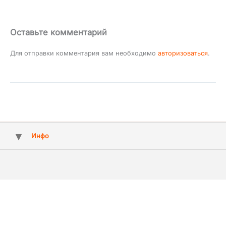
Оставьте комментарий
Для отправки комментария вам необходимо
авторизоваться
.
Инфо
Copyright © 2009 - 2026 ArtMuz - агентство артистів та свят №1 у
Києві, Україні