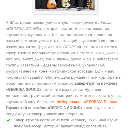
ArtMuz представляет уникальную
кавер-группу из Киева
«GEORGIA SOUND»
, которая состоит исключительно из
грузинских музыкантов. Как вы понимаете в исполнении
ансамбля можно услышать настоящий грузинский колорит
известных хитов Грузии (англ.
GEORGIA
). Но, помимо этого
кавер-группа исполняет композиции в стиле фьюжн, джаз и
арт-рок, эйсит джаз, фанк, лаунж, диско и др. В репертуаре
группы известные шедевры зарубежной. украинской,
русскоязычной и конечно грузинской эстрады. Если у вас
грузинская свадьба, юбилей, день рождения или корпоратив,
мероприятие в грузинским уклоном
кавер-группа из Киева
«GEORGIA SOUND»
это то что вам нужно. Ну, а для
дополнения грузинской стилистики вы можете заказать у нас
грузинский шоу-балет, см.
«Ибэриэли»
и
«GEORGIA Dance»
.
Грузинский ансамбль «GEORGIA SOUND»
ярко выделяется
среди других кавер коллективов Украины.
Кавер-группа состоит из пяти человек, но с ними ездит
звукорежиссер, который делает саунд коллектива