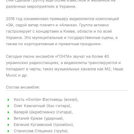
Они сделали группу еще более известной и желанной на
различных мероприятиях в Украине.
2018 год ознаменовал премьеру видеоклипов композиций
«Эй, седой ветер плачет» и «Аленка». Группа активно
гастролирует с концертами в Киеве, области и по всей
Украине. Это муниципальные и государственные сцены, а
также по корпоративные и приватные праздники.
Сегодня песни ансамбля «ГОНТА» звучат на более 40
украинских радиостанциях, а видеоклипы транслируются и
попадают в чарты, таких музыкальных каналов как М2, Наше
Music и др.
Состав ансамбля:
Кость «Gonta» Фастивець (вокал),
Олег Камчатный (бас-гитара),
Валерій Шкребтиенко (гитара),
Виталий Єрмак (ударные),
Евгений Кугаевский (тромбон),
Станислав Стеценко (труба).