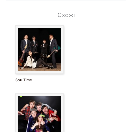
Схожі
SoulTime