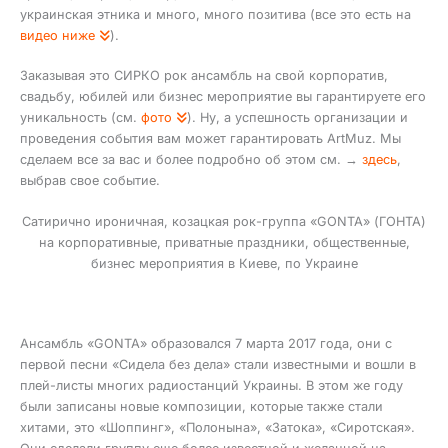
украинская этника и много, много позитива (все это есть на
видео ниже
).
Заказывая это СИРКО рок ансамбль на свой корпоратив,
свадьбу, юбилей или бизнес мероприятие вы гарантируете его
уникальность (см.
фото
). Ну, а успешность организации и
проведения события вам может гарантировать ArtMuz. Мы
сделаем все за вас и более подробно об этом см. →
здесь
,
выбрав свое событие.
Сатирично ироничная, козацкая рок-группа «GONTA» (ГОНТА)
на корпоративные, приватные праздники, общественные,
бизнес мероприятия в Киеве, по Украине
Ансамбль «GONTA» образовался 7 марта 2017 года, они с
первой песни «Сидела без дела» стали известными и вошли в
плей-листы многих радиостанций Украины. В этом же году
были записаны новые композиции, которые также стали
хитами, это «Шоппинг», «Полонына», «Затока», «Сиротская».