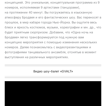
концепцией. Это уникальная, концептуальная программа из 9
номеров, исполняемая 9 артистами (танцорами),
на протяжении 40 минут. Вы погружаетесь в изысканную
атмосферу Бродвея и его фантастических шоу. Вас переносят в
прошлое, в мир кабаре города Нью-Йорка. Вы ощутите весь
блеск и яркость костюмов, музыки, хореографии и мн. др., что
будет приятным сюрпризом. Добавим, что «Одна ночь на
Бродвее» легко трансформируется под нужную вам
концепцию мероприятия с помощью изменения нескольких
номеров. Далее познакомьтесь с видеопрезентациями и
фотографиями танцевального ансамбля, отснятые в момент
выступления на различных мероприятиях.
Видео шоу-балет «GVALT»