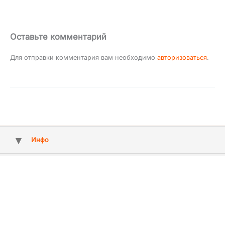
Оставьте комментарий
Для отправки комментария вам необходимо
авторизоваться
.
Инфо
Copyright © 2009 - 2026 ArtMuz - агентство артистів та свят №1 у
Києві, Україні