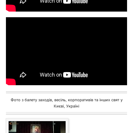
Фото з балету заходів, весіль, корпоративів та інших свят у
Києві, Україні