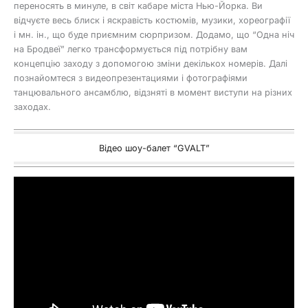
переносять в минуле, в світ кабаре міста Нью-Йорка. Ви
відчуєте весь блиск і яскравість костюмів, музики, хореографії
і мн. ін., що буде приємним сюрпризом. Додамо, що “Одна ніч
на Бродвеї” легко трансформується під потрібну вам
концепцію заходу з допомогою зміни декількох номерів. Далі
познайомтеся з видеопрезентациями і фотографіями
танцювального ансамблю, відзняті в момент виступи на різних
заходах.
Відео шоу-балет “GVALT”