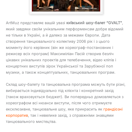
ArtMuz представляє вашій увазі
київський шоу-балет “GVALT”
,
який завдяки своїм унікальним перформенсам добре відомий
не тільки в Україні, а й далеко за межами Європи. Дата
створення танцювального колективу 2006 рік і з цього
моменту його керівник (він же хореограф-постановник і
режисер всіх програм) Максиміліан Пасій створив безліч
цікавих унікальних проектів для телебачення, відео кліпів і
концертних виступів зірок Української та Зарубіжної поп
музики, а також концептуальних, танцювальних програм.
Склад шоу-балету та танцювальна програма можуть бути різні,
вибирається індивідуально під клієнта і конкретний захід
(також враховується бюджет). Ви попередньо домовляється з
хореографом всі нюанси виступи, після чого отримуєте
ексклюзивне, танцювальне шоу, яке прикрасить як
грандіозні
корпоратив
, так і невелике захід, з справжніми знавцями
танцювального мистецтва.