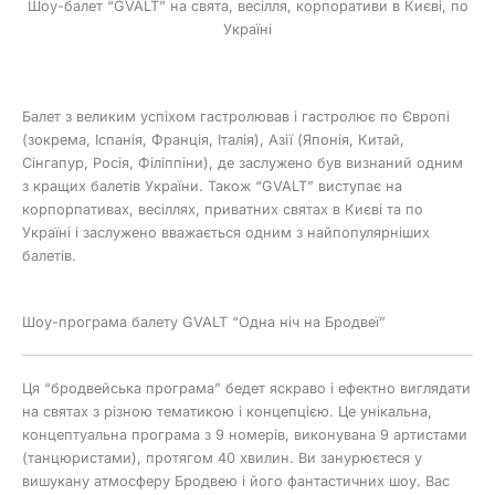
Шоу-балет “GVALT” на свята, весілля, корпоративи в Києві, по
Україні
Балет з великим успіхом гастролював і гастролює по Європі
(зокрема, Іспанія, Франція, Італія), Азії (Японія, Китай,
Сінгапур, Росія, Філіппіни), де заслужено був визнаний одним
з кращих балетів України. Також “GVALT” виступає на
корпорпативах, весіллях, приватних святах в Києві та по
Україні і заслужено вважається одним з найпопулярніших
балетів.
Шоу-програма балету GVALT “Одна ніч на Бродвеї”
Ця “бродвейська програма” бедет яскраво і ефектно виглядати
на святах з різною тематикою і концепцією. Це унікальна,
концептуальна програма з 9 номерів, виконувана 9 артистами
(танцюристами), протягом 40 хвилин. Ви занурюєтеся у
вишукану атмосферу Бродвею і його фантастичних шоу. Вас