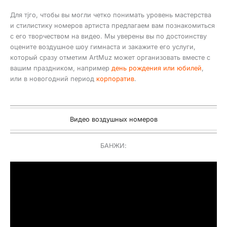
Для тjго, чтобы вы могли четко понимать уровень мастерства
и стилистику номеров артиста предлагаем вам познакомиться
с его творчеством на видео. Мы уверены вы по достоинству
оцените воздушное шоу гимнаста и закажите его услуги,
который сразу отметим ArtMuz может организовать вместе с
вашим праздником, например
день рождения или юбилей
,
или в новогодний период
корпоратив
.
Видео воздушных номеров
БАНЖИ: