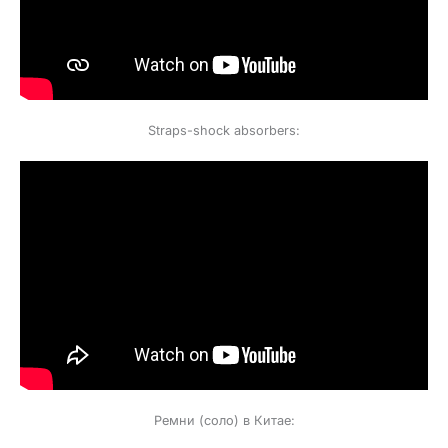
Straps-shock absorbers:
Ремни (соло) в Китае: