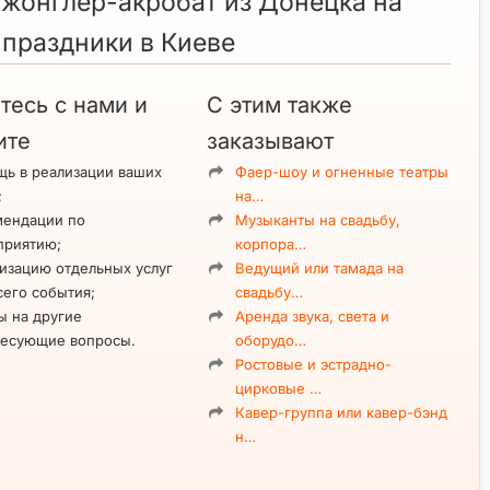
 жонглер-акробат из Донецка на
 праздники в Киеве
тесь с нами и
С этим также
ите
заказывают
ь в реализации ваших
Фаер-шоу и огненные театры
;
на…
мендации по
Музыканты на свадьбу,
приятию;
корпора…
изацию отдельных услуг
Ведущий или тамада на
сего события;
свадьбу…
ы на другие
Аренда звука, света и
ресующие вопросы.
оборудо…
Ростовые и эстрадно-
цирковые …
Кавер-группа или кавер-бэнд
н…