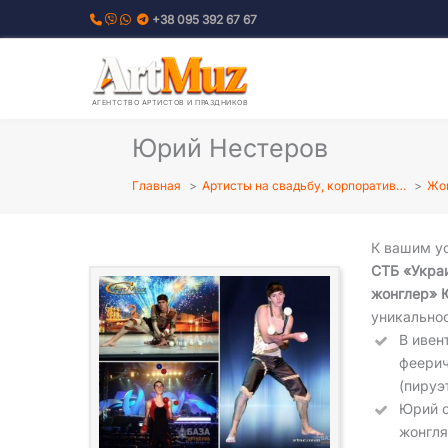
Перейти
+38 095 392 67 67
к
содержимому
АГЕНТСТВО АРТИСТОВ И ПРАЗДНИКОВ
Юрий Нестеров
Главная
Артисты на свадьбу, корпоратив…
Жон
К вашим у
СТБ «Укра
жонглер» 
уникально
В ивен
феерич
(пируэ
Юрий о
жонгля