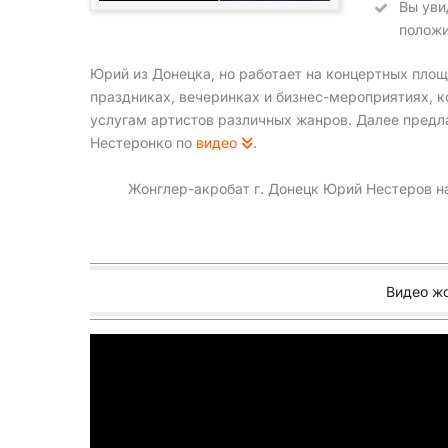
Вы уви
положи
Юрий из Донецка, но работает на концертных площ
праздниках, вечеринках и бизнес-мероприятиях, 
услугам артистов различных жанров. Далее пред
Нестеронко по
видео
.
Жонглер-акробат г. Донецк Юрий Нестеров на
Видео ж