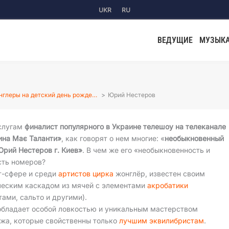
UKR
RU
ВЕДУЩИЕ
МУЗЫК
глеры на детский день рожде…
Юрий Нестеров
слугам
финалист популярного в Украине телешоу на телеканале
ина Має Таланти»
, как говорят о нем многие: «
необыкновенный
Юрий Нестеров г. Киев»
. В чем же его «необыкновенность и
сть номеров?
т-сфере и среди
артистов цирка
жонглёр, известен своим
еским каскадом из мячей с элементами
акробатики
тами, сальто и другими).
бладает особой ловкостью и уникальным мастерством
жа, которые свойственны только
лучшим эквилибристам
.