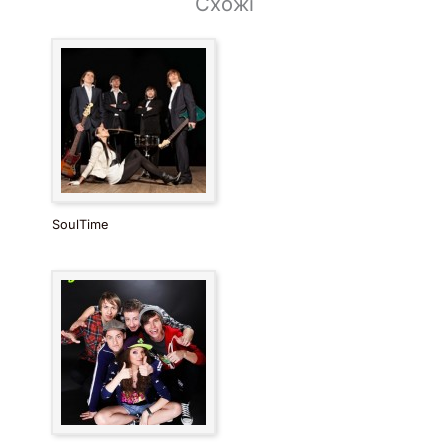
Схожі
SoulTime