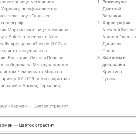
 является вице-чемпионом
Режиссура
:
а Украины; полуфиналистом
Дмитрий
ник теле-шоу «Танцы со
Варанкин.
 хореограф .
Хореография
:
рия Мартыненко: вице-чемпиона
Алексей Базела
 » Salute to Vienna» в New-
Андрей Гладыш
Deaflympic game «Turkish 2017» в
Даниэлла
финалиста танцевальных
Преап.
ии, Болгарии, Литве и Польше.
Костюмы и
рая победила на Международном
декорации
:
иналистом Чемпионата Мира во
Кристина
 призер КУ 2019; и многократная
Гусина.
ований в Англии, Германии,
шоу «Кармен — Цветок страсти».
армен — Цветок страсти»