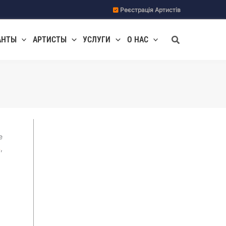
Реєстрація Артистів
Поиск
АНТЫ
АРТИСТЫ
УСЛУГИ
О НАС
е
в
,