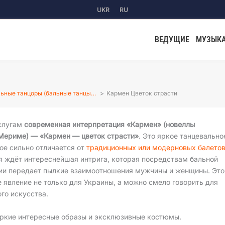
UKR
RU
ВЕДУЩИЕ
МУЗЫК
ьные танцоры (бальные танцы…
Кармен Цветок страсти
слугам
современная интерпретация «Кармен» (новеллы
Мериме) — «Кармен — цветок страсти»
. Это яркое танцевально
ое сильно отличается от
традиционных или модерновых балето
я ждёт интереснейшая интрига, которая посредствам бальной
ии передает пылкие взаимоотношения мужчины и женщины. Это
 явление не только для Украины, а можно смело говорить для
го искусства.
яркие интересные образы и эксклюзивные костюмы.