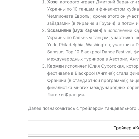
Хозе
, которого играет Дмитрий Варанкин
Украины по 10 танцам и финалистом кубк
Чемпионата Европы; кроме этого он участ
звёздами» (в Украине и Грузии), а потом и
Эскамилие (муж Кармен)
в исполнении Ю
Украины по бальным танцам; участника шоу
York, Philadelphia, Washington; участника 
Samsun; Top 10 Blackpool Dance Festival, 
международных турниров в Австрии, Англ
Кармен
исполняет Юлия Сухотская, кото
фестивале в Blackpool (Англия); стала ф
Франции (в стандартной программе); вице
финалистка многих международных соревн
Литве и Франции.
Далее познакомьтесь с трейлером танцевального 
Трейлер «К