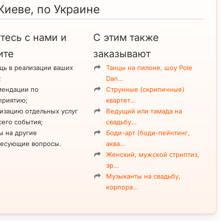
Киеве, по Украине
тесь с нами и
С этим также
ите
заказывают
ь в реализации ваших
Танцы на пилоне, шоу Pole
;
Dan…
мендации по
Струнные (скрипичные)
приятию;
квартет…
изацию отдельных услуг
Ведущий или тамада на
сего события;
свадьбу…
ы на другие
Боди-арт (боди-пейнтинг,
ресующие вопросы.
аква…
Женский, мужской стриптиз,
эр…
Музыканты на свадьбу,
корпора…