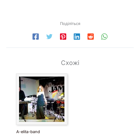
Поділіться
Схожі
A-elita-band