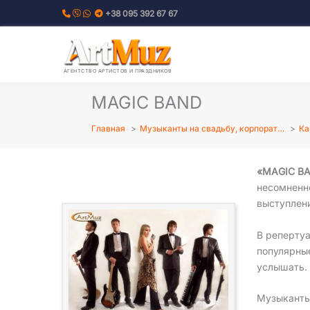
Перейти
+38 095 392 67 67
к
содержимому
АГЕНТСТВО АРТИСТОВ И ПРАЗДНИКОВ
MAGIC BAND
Главная
Музыканты на свадьбу, корпорат…
Ка
«MAGIC BA
несомненн
выступлен
В реперту
популярные
услышать.
Музыканты