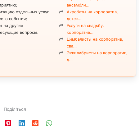
приятию;
ансамбли…
изацию отдельных услуг
Акробаты на корпоратив,
сего события;
детск…
ы на другие
Услуги на свадьбу,
ресующие вопросы.
корпоратив…
Цимбалисты на корпоратив,
сва…
Эквилибристы на корпоратив,
д…
Поділіться