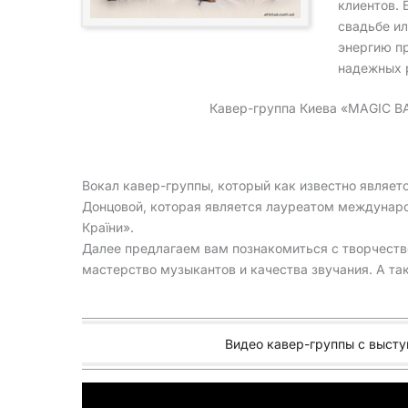
клиентов. 
свадьбе и
энергию пр
надежных 
Кавер-группа Киева «MAGIC B
Вокал кавер-группы, который как известно являе
Донцовой, которая является лауреатом междунаро
Країни».
Далее предлагаем вам познакомиться с творчеств
мастерство музыкантов и качества звучания. А та
Видео кавер-группы с высту