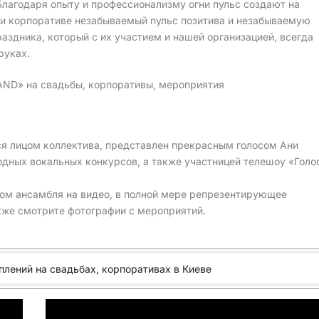
Благодаря опыту и профессионализму огни пульс создают на
ли корпоративе незабываемый пульс позитива и незабываемую
аздника, который с их участием и нашей организацией, всегда
руках.
AND» на свадьбы, корпоративы, мероприятия
тся лицом коллектива, представлен прекрасным голосом Ани
дных вокальных конкурсов, а также участницей телешоу «Голо
ом ансамбля на видео, в полной мере репрезентирующее
кже смотрите фотографии с мероприятий.
плений на свадьбах, корпоративах в Киеве