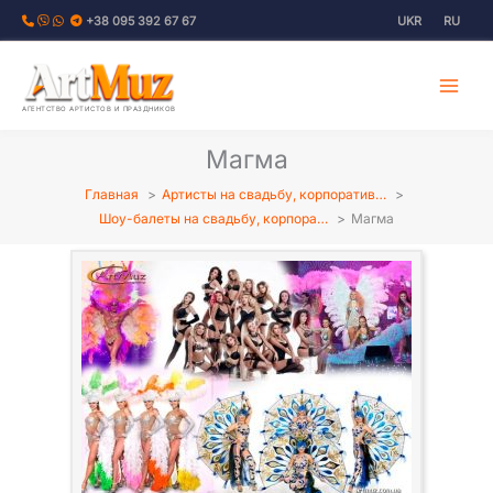
Перейти
+38 095 392 67 67
UKR
RU
к
содержимому
АГЕНТСТВО АРТИСТОВ И ПРАЗДНИКОВ
Магма
Главная
Артисты на свадьбу, корпоратив…
Шоу-балеты на свадьбу, корпора…
Магма