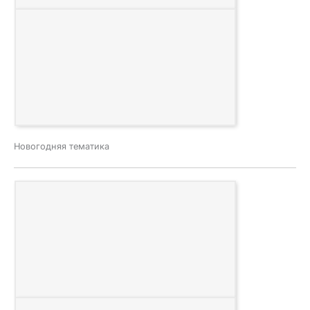
Хостес, пиджейки на вечеринки, корпоративы, мероприятия
Видео