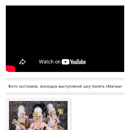
Фото костюмов, эпизодов выступлений шоу-балета «Магма»