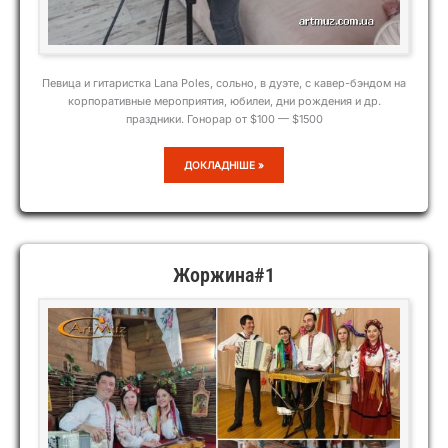
Певица и гитаристка Lana Poles, сольно, в дуэте, с кавер-бэндом на
корпоративные мероприятия, юбилеи, дни рождения и др.
праздники. Гонорар от $100 — $1500
LANA
ДОКЛАДНІШЕ »
POLES
Жоржина#1