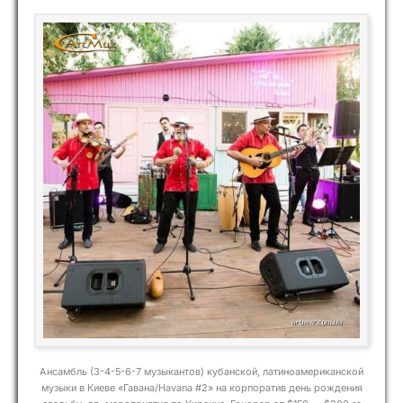
Ансамбль (3-4-5-6-7 музыкантов) кубанской, латиноамериканской
музыки в Киеве «Гавана/Havana #2» на корпоратив день рождения