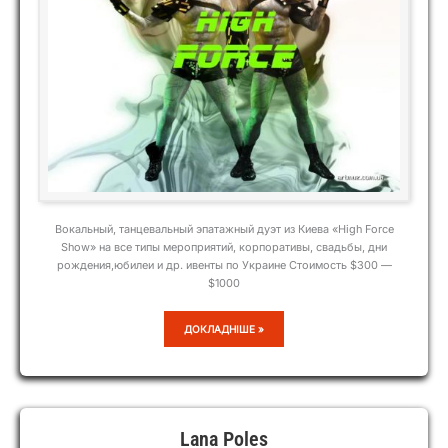
Вокальный, танцевальный эпатажный дуэт из Киева «High Force
Show» на все типы мероприятий, корпоративы, свадьбы, дни
рождения,юбилеи и др. ивенты по Украине Стоимость $300 —
$1000
HIGH
ДОКЛАДНІШЕ »
FORCE
SHOW
Lana Poles