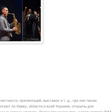
стности, презентаций, выставок и т. д., где они также
тают по Киеву, области и всей Украине, открыты для
нные задачи клиента. Далее познакомьтесь с творчеством ВИА