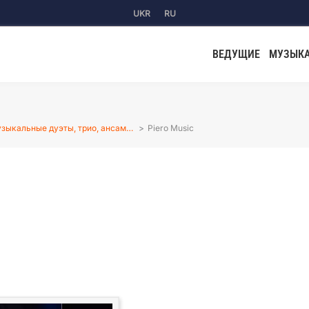
UKR
RU
ВЕДУЩИЕ
МУЗЫК
зыкальные дуэты, трио, ансам…
Piero Music