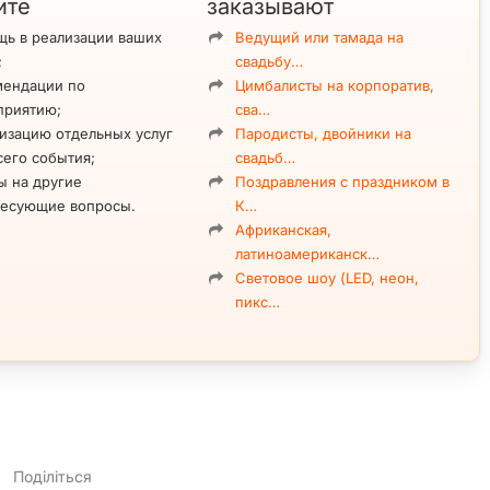
ите
заказывают
ь в реализации ваших
Ведущий или тамада на
;
свадьбу…
мендации по
Цимбалисты на корпоратив,
приятию;
сва…
изацию отдельных услуг
Пародисты, двойники на
сего события;
свадьб…
ы на другие
Поздравления с праздником в
ресующие вопросы.
К…
Африканская,
латиноамериканск…
Световое шоу (LED, неон,
пикс…
Поділіться