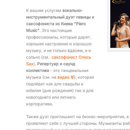
К вашим услугам
вокально-
инструментальный дуэт певицы и
саксофониста из Киева "Piero
Music"
. Это настоящие
профессионалы, которые дарят,
хорошее настроение и хорошую
музыку, и не только вдвоем, а и
сольно (см.
саксофонист Олесь
Sax
).
Репертуар и саунд
коллектива
- это танцевальная
музыка (см. на
видео
), которая
подойдет как для свадьбы и
юбилея (дня рождения) так и для
новогоднего или летнего
корпоратива.
Также дуэт приглашают на бизнес-мероприятия, в ча
проявляют себя с лучшей стороны. Музыканты рабо
предложений и с энтузиазмом выполняют поставле