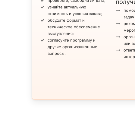
проверьте, свободна ли дата;
получ
узнайте актуальную
помощ
стоимость и условия заказа;
задач
обсудите формат и
реко
техническое обеспечение
меро
выступления;
орган
согласуйте программу и
или в
другие организационные
ответ
вопросы.
инте