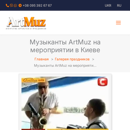
Перейти
+38 095 392 67 67
UKR
RU
к
содержимому
АГЕНТСТВО АРТИСТОВ И ПРАЗДНИКОВ
Музыканты ArtMuz на
мероприятии в Киеве
Главная
Галерея праздников
Музыканты ArtMuz на мероприяти…