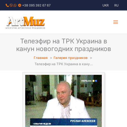
Перейти
+38 095 392 67 67
UKR
RU
к
содержимому
АГЕНТСТВО АРТИСТОВ И ПРАЗДНИКОВ
Телеэфир на ТРК Украина в
канун новогодних праздников
Главная
Галерея праздников
Телеэфир на ТРК Украина в кану…