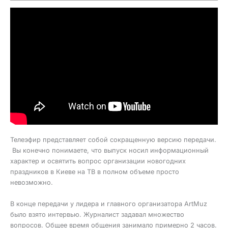
Телеэфир представляет собой сокращенную версию передачи.
Вы конечно понимаете, что выпуск носил информационный
характер и освятить вопрос организации новогодних
праздников в Киеве на ТВ в полном объеме просто
невозможно.
В конце передачи у лидера и главного организатора ArtMuz
было взято интервью. Журналист задавал множество
вопросов. Общее время общения занимало примерно 2 часов.