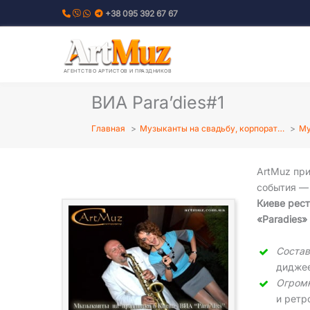
Перейти
+38 095 392 67 67
к
содержимому
АГЕНТСТВО АРТИСТОВ И ПРАЗДНИКОВ
ВИА Para’dies#1
Главная
Музыканты на свадьбу, корпорат…
Му
ArtMuz при
события —
Киеве рест
«Paradies»
Соста
дидже
Огром
и ретр