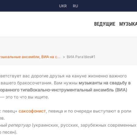
UKR
RU
ВЕДУЩИЕ
МУЗЫК
зыкальные ансамбли, ВИА на с…
ВИА Para’dies#1
ветствует вас дорогие друзья на кануне жизненно важного
 вашего бракосочетания. Вам нужны
музыканты на свадьбу в
оранного типа
Вокально-инструментальный ансамбль (ВИА)
— это то что вы ищите.
в
: певец+
саксофонист
, певица и по очереди выступают в роли
ев.
ный репертуар
(украинских, русских, зарубежных современных
о песен).