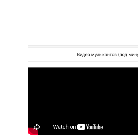
аппаратуры, а то как музыканты даже в та
В дополнении вы можете слышать конферанс
подробно об это двойной услуге вы можете 
Мы уверены, что призвуки подтверждающие 
пользу подлинности и реальности исполнени
Видео музыкантов (под мину