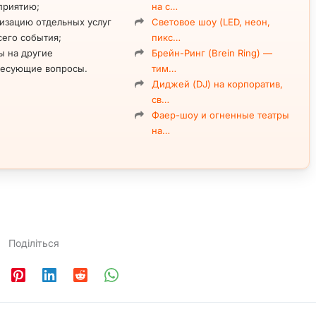
приятию;
на с…
изацию отдельных услуг
Световое шоу (LED, неон,
сего события;
пикс…
ы на другие
Брейн-Ринг (Brein Ring) —
ресующие вопросы.
тим…
Диджей (DJ) на корпоратив,
св…
Фаер-шоу и огненные театры
на…
Поділіться