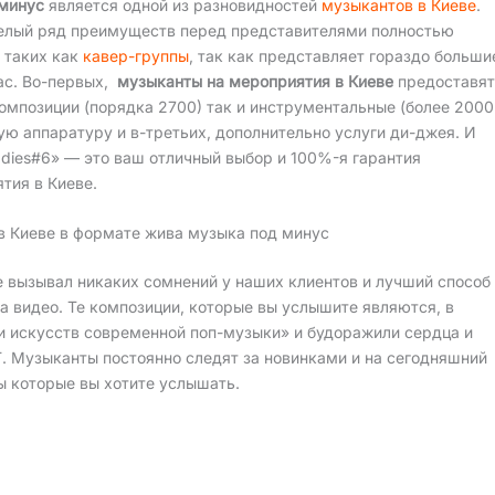
минус
является одной из разновидностей
музыкантов в Киеве
.
елый ряд преимуществ перед представителями полностью
 таких как
кавер-группы
, так как представляет гораздо больши
ас. Во-первых,
музыканты на мероприятия в Киеве
предоставят
омпозиции (порядка 2700) так и инструментальные (более 2000
вую аппаратуру и в-третьих, дополнительно услуги ди-джея. И
adies#6» — это ваш отличный выбор и 100%-я гарантия
тия в Киеве.
в Киеве в формате жива музыка под минус
 вызывал никаких сомнений у наших клиентов и лучший способ
а видео. Те композиции, которые вы услышите являются, в
 искусств современной поп-музыки» и будоражили сердца и
. Музыканты постоянно следят за новинками и на сегодняшний
ты которые вы хотите услышать.
ольшей степени представляет не качество звучание