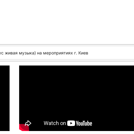
ком варианте слушаются хорошо.
 одного из музыкантов, который является и ведущим. Более
узнать
здесь
.
реальность исполнения и казалось бы дефекты играют в
я.
с живая музыка) на мероприятиях г. Киев