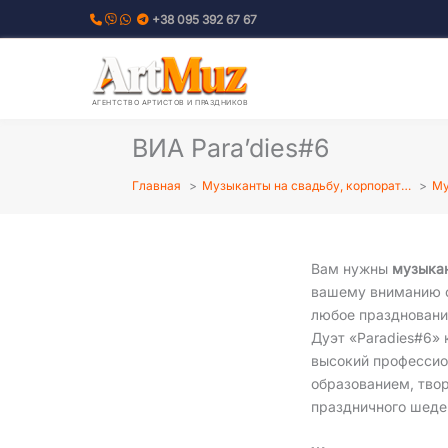
Перейти
+38 095 392 67 67
к
содержимому
АГЕНТСТВО АРТИСТОВ И ПРАЗДНИКОВ
ВИА Para’dies#6
Главная
Музыканты на свадьбу, корпорат…
Му
Вам нужны
музыкан
вашему вниманию о
любое празднование
Дуэт «Paradies#6»
высокий профессио
образованием, твор
праздничного шеде