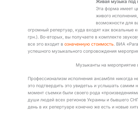
Живая музыка под 
Эта форма имеет ц
живого исполнения,
возможности для в
огромный репертуар, куда входят как вокальные к
грн.). Во-вторых, вы получаете в комплекте звуко
все это входит в
означенную стоимость
. ВИА «Par
успешного музыкального сопровождения мероприя
Музыканты на мероприятие 
Профессионализм исполнения ансамбля никогда не
это подтвердить это увидетьь и услышать самим н
момент съемки были своего рода «произведениями
души людей всех регионов Украины и бывшего СНГ
день в их репертуаре конечно же есть и новые хи
Это чисто аматорское видео, которое в б