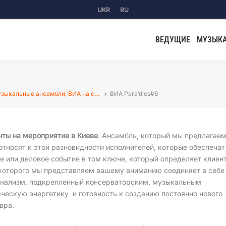
UKR
RU
ВЕДУЩИЕ
МУЗЫК
зыкальные ансамбли, ВИА на с…
ВИА Para’dies#6
ты на мероприятие в Киеве
. Ансамбль, который мы предлагае
тносят к этой разновидности исполнителей, которые обеспечат
 или деловое событие в том ключе, который определяет клиент
 которого мы представляем вашему вниманию соединяет в себе
нализм, подкрепленный консерваторским, музыкальным
ческую энергетику и готовность к созданию постоянно нового
вра.