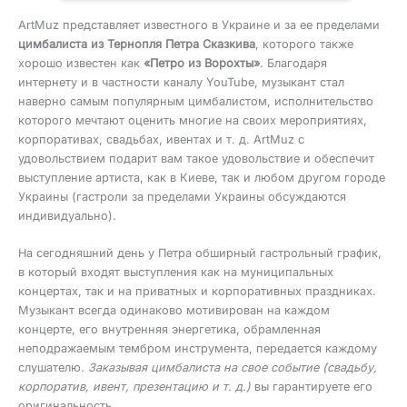
ArtMuz представляет известного в Украине и за ее пределами
цимбалиста из Тернопля Петра Сказкива
, которого также
хорошо известен как
«Петро из Ворохты»
. Благодаря
интернету и в частности каналу YouTube, музыкант стал
наверно самым популярным цимбалистом, исполнительство
которого мечтают оценить многие на своих мероприятиях,
корпоративах, свадьбах, ивентах и т. д. ArtMuz с
удовольствием подарит вам такое удовольствие и обеспечит
выступление артиста, как в Киеве, так и любом другом городе
Украины (гастроли за пределами Украины обсуждаются
индивидуально).
На сегодняшний день у Петра обширный гастрольный график,
в который входят выступления как на муниципальных
концертах, так и на приватных и корпоративных праздниках.
Музыкант всегда одинаково мотивирован на каждом
концерте, его внутренняя энергетика, обрамленная
неподражаемым тембром инструмента, передается каждому
слушателю.
Заказывая цимбалиста на свое событие (свадьбу,
корпоратив, ивент, презентацию и т. д.)
вы гарантируете его
оригинальность.