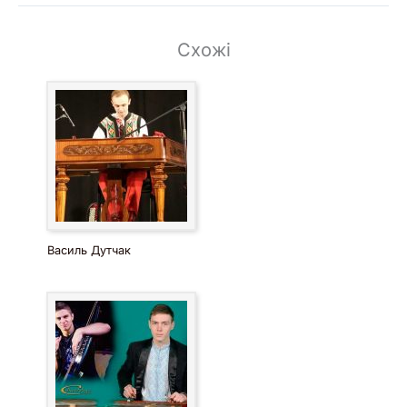
Схожі
Василь Дутчак