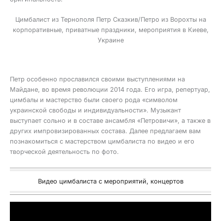
Цимбалист из Тернополя Петр Сказкив/Петро из Ворохты на
корпоративные, приватные праздники, мероприятия в Киеве,
Украине
Петр особенно прославился своими выступлениями на
Майдане, во время революции 2014 года. Его игра, репертуар,
цимбалы и мастерство были своего рода «символом
украинской свободы и индивидуальности». Музыкант
выступает сольно и в составе ансамбля «Петровичи», а также в
других импровизированных состава. Далее предлагаем вам
познакомиться с мастерством цимбалиста по видео и его
творческой деятельность по фото.
Видео цимбалиста с мероприятий, концертов