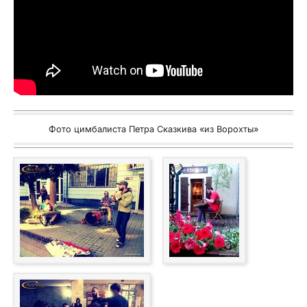
Фото цимбалиста Петра Сказкива «из Ворохты»