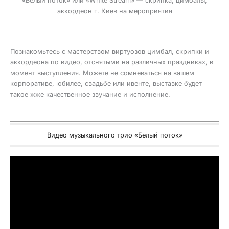
«Белый поток» или «White Stream» — скрипка, цимбалы,
аккордеон г. Киев на мероприятия
Познакомьтесь с мастерством виртуозов цимбал, скрипки и
аккордеона по видео, отснятыми на различных праздниках, в
момент выступления. Можете не сомневаться на вашем
корпоративе, юбилее, свадьбе или ивенте, выставке будет
такое жже качественное звучание и исполнение.
Видео музыкального трио «Белый поток»