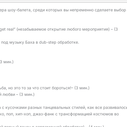
ера шоу-балета, среди которых вы непременно сделаете выбор
get real” (незабываемое открытие любого мероприятия) – (3
под музыку Баха в dub-step обработке.
3 мин.)
а, но это то за что стоит бороться!– (3 мин.)
й любви – (3 мин.)
 с кусочками разных танцевальных стилей, как все развивалос
ско, поп, хип-хоп, джаз-фанк с трансформацией костюмов во
й парный танец в современной обработке) – (4 мин.)