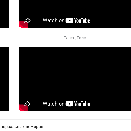
Танец Твист
анцевальных номеров