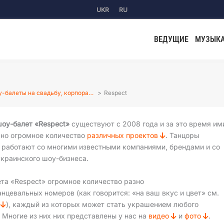
UKR
RU
ВЕДУЩИЕ
МУЗЫК
-балеты на свадьбу, корпора…
Respect
шоу-балет «Respect»
существуют с 2008 года и за это время им
ано огромное количество
различных проектов
. Танцоры
и работают со многими известными компаниями, брендами и со
украинского шоу-бизнеса.
та «Respect» огромное количество разно
нцевальных номеров (как говорится: «на ваш вкус и цвет» см.
р
), каждый из которых может стать украшением любого
 Многие из них них представлены у нас на
видео
и
фото
.