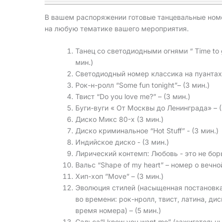
В вашем распоряжении готовые танцевальные ном
на любую тематике вашего мероприятия.
Танец со светодиодными огнями “ Time to 
мин.)
Светодиодный номер классика на пуантах 
Рок-н-ролл “Some fun tonight”– (3 мин.)
Твист “Do you love me?” – (3 мин.)
Буги-вуги « От Москвы до Ленинграда» – (
Диско Микс 80-х (3 мин.)
Диско криминальное “Hot Stuff” - (3 мин.)
Индийское диско - (3 мин.)
Лирический контемп: Любовь - это не борьб
Вальс “Shape of my heart” – номер о вечно
Хип-хоп ”Move” – (3 мин.)
Эволюция стилей (насыщенная постановка
во времени: рок-нролл, твист, латина, ди
время номера) – (5 мин.)
Сальса“I know you want me” (зажигательны