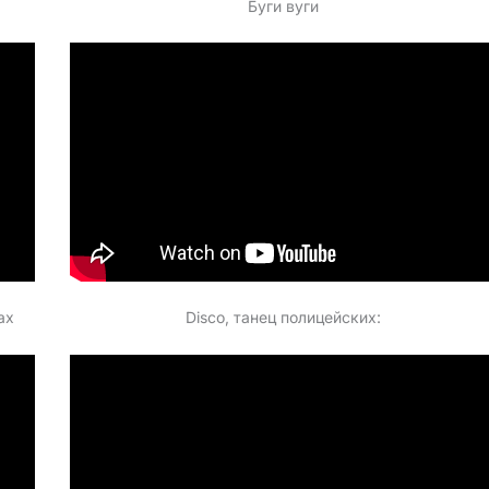
Буги вуги
ах
Disco, танец полицейских: