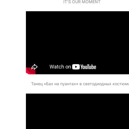
IT’S OUR MOMENT
Танец «Бах на пуантах» в светодиодных костюм