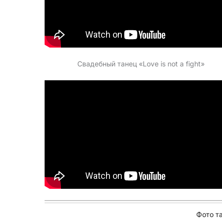
Свадебный танец «Love is not a fight»
Фото т