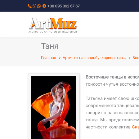
Перейти
+38 095 392 67 67
к
содержимому
АГЕНТСТВО АРТИСТОВ И ПРАЗДНИКОВ
Таня
Главная
Артисты на свадьбу, корпоратив…
Вос
Восточные танцы в испо
тонкости чутья восточно
Татьяна имеет свою шко
современного танцевальн
говорит о разноплановос
танца. Мы представляем
частности коллектив
Ск