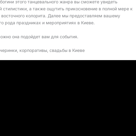
 богини этого танцевального жанра вы сможете увидеть
 стилистики, а также ощутить прикосновение в полной мере к
— восточного колорита. Далее мы предоставляем вашему
о рода праздниках и мероприятиях в Киеве.
ожно она подойдет вам для события.
черинки, корпоративы, свадьбы в Киеве