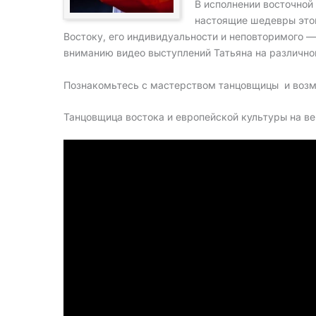
В исполнении восточной
настоящие шедевры этой
Востоку, его индивидуальности и неповторимого 
вниманию видео выступлений Татьяна на различног
Познакомьтесь с мастерством танцовщицы и возм
Танцовщица востока и европейской культуры на ве