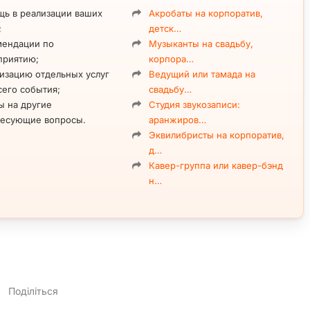
ь в реализации ваших
Акробаты на корпоратив,
;
детск…
мендации по
Музыканты на свадьбу,
приятию;
корпора…
изацию отдельных услуг
Ведущий или тамада на
сего события;
свадьбу…
ы на другие
Студия звукозаписи:
ресующие вопросы.
аранжиров…
Эквилибристы на корпоратив,
д…
Кавер-группа или кавер-бэнд
н…
Поділіться