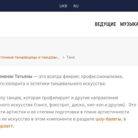
UKR
RU
ВЕДУЩИЕ
МУЗЫК
точные танцовщицы и танцоры…
Таня
лнении Татьяны
— это всегда феерия: профессионализма,
го колорита и эстетики танцевального искусства.
лу танцев, которая профилирует и другие направления
ого искусства (танго, фокстрот, диско, хип-хоп и другие). Это
ти артистки и ее степени подготовки в плане артистичности
 ее искусство в этом компоненте в разделе
шоу-балеты
, в
арлетт
.