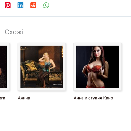
Схожі
ега
Анина
Анна и студия Каир