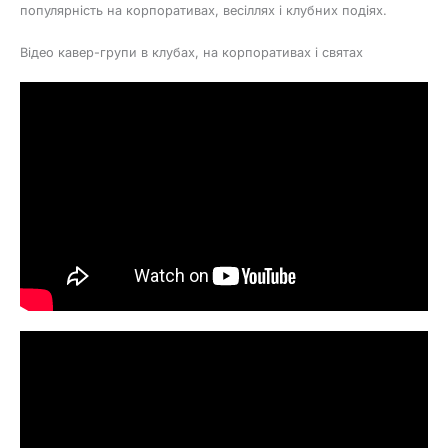
популярність на корпоративах, весіллях і клубних подіях.
Відео кавер-групи в клубах, на корпоративах і святах