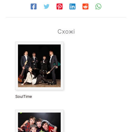
Схожі
SoulTime