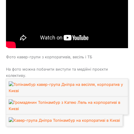
Фото кавер-групи з корпоративів, весіль і ТБ
На фото можна побачити виступи та медійні проєкти
колективу.