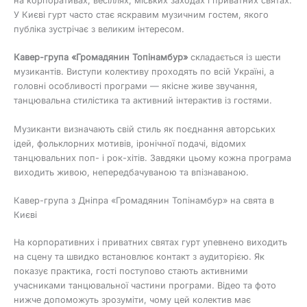
на корпоративах, весіллях, міських заходах і приватних святах.
У Києві гурт часто стає яскравим музичним гостем, якого
публіка зустрічає з великим інтересом.
Кавер-група «Громадянин Топінамбур»
складається із шести
музикантів. Виступи колективу проходять по всій Україні, а
головні особливості програми — якісне живе звучання,
танцювальна стилістика та активний інтерактив із гостями.
Музиканти визначають свій стиль як поєднання авторських
ідей, фольклорних мотивів, іронічної подачі, відомих
танцювальних поп- і рок-хітів. Завдяки цьому кожна програма
виходить живою, непередбачуваною та впізнаваною.
Кавер-група з Дніпра «Громадянин Топінамбур» на свята в
Києві
На корпоративних і приватних святах гурт упевнено виходить
на сцену та швидко встановлює контакт з аудиторією. Як
показує практика, гості поступово стають активними
учасниками танцювальної частини програми. Відео та фото
нижче допоможуть зрозуміти, чому цей колектив має