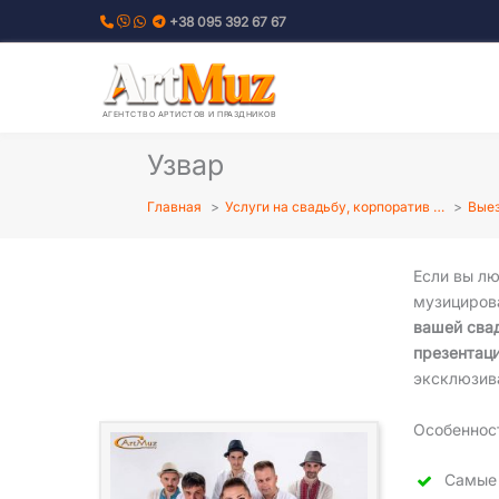
Перейти
+38 095 392 67 67
к
содержимому
АГЕНТСТВО АРТИСТОВ И ПРАЗДНИКОВ
Узвар
Главная
Услуги на свадьбу, корпоратив …
Выез
Если вы лю
музициров
вашей свад
презентаци
эксклюзив
Особеннос
Самые 