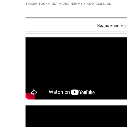
также трек-лист исполняемых композиций.
Видео кавер-г