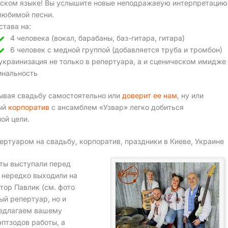
ском языке! Вы услышите новые неподражаеую интерпретацию
любимой песни.
става на:
4 человека (вокал, барабаны, баз-гитара, гитара)
6 человек с медной группой (добавляется труба и тромбон)
украинизация не только в репертуара, а и сценическом имидже
инальность
ывая свадьбу самостоятельно или
доверит ее нам
, ну или
ый
корпоратив
с ансамблем «Узвар» легко добиться
ой цели.
ртуаром на свадьбу, корпоратив, праздники в Киеве, Украине
ты выступали перед
 нередко выходили на
тор Павлик (см. фото
ый репертуар, но и
редлагаем вашему
птзодов работы, а