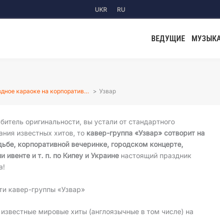
UKR
RU
ВЕДУЩИЕ
МУЗЫК
дное караоке на корпоратив…
Узвар
битель оригинальности, вы устали от стандартного
ания известных хитов, то
кавер-группа «Узвар» сотворит на
ьбе, корпоративной вечеринке, городском концерте,
и ивенте и т. п. по Кипеу и Украине
настоящий праздник
а!
ти кавер-группы «Узвар»
известные мировые хиты (англоязычные в том числе) на