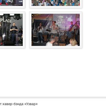
т кавер-бэнда «Узвар»