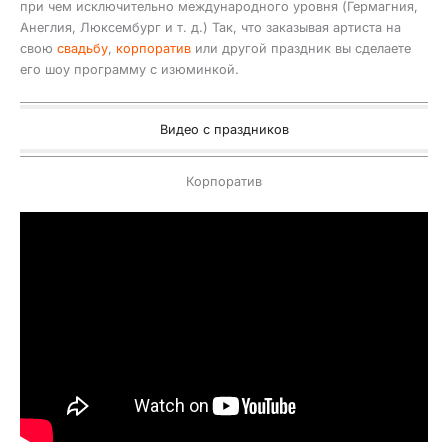
при чем исключительно международного уровня (Гермагния,
Анеглия, Люксембург и т. д.) Так, что заказывая артиста на
свою
свадьбу
,
корпоратив
или другой праздник вы сделаете
его шоу программу с изюминкой.
Видео с праздников
Корпоратив