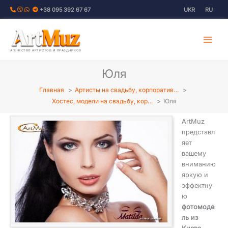
Перейти
+38 095 392 67 67
UKR
RU
к
содержимому
АГЕНТСТВО АРТИСТОВ И ПРАЗДНИКОВ
Юля
Главная
Артисты на свадьбу, корпоратив…
Хостес, модели на свадьбу, кор…
Юля
ArtMuz
представл
яет
вашему
вниманию
яркую и
эффектну
ю
фотомоде
ль из