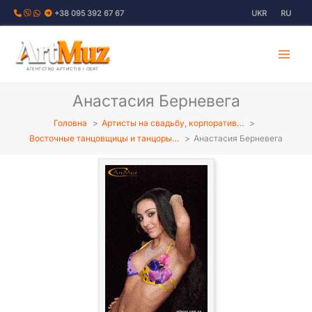
Перейти
+38 095 392 67 67
UKR
RU
до
вмісту
АГЕНТСТВО АРТИСТІВ І СВЯТ
Анастасия Берневега
Головна
Артисты на свадьбу, корпоратив…
Восточные танцовщицы и танцоры…
Анастасия Берневега