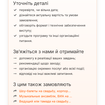
Уточніть деталі
перевірте, чи вільна дата;
дізнайтеся актуальну вартість та умови
замовлення;
обговоріть формат і технічне забезпечення
виступу;
узгодьте програму та інші організаційні
питання.
Зв’яжіться з нами й отримайте
допомогу в реалізації ваших завдань;
рекомендації щодо заходу;
організацію окремих послуг або всієї події;
відповіді на інші важливі запитання.
З цим також замовляють
Шоу-балеты на свадьбу, корпор…
Музыкальные ансамбли, ВИА на …
Ведущий или тамада на свадьбу…