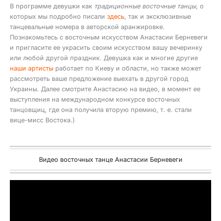
В программе девушки как
традиционные восточные танцы
, о
которых мы подробно писали
здесь
, так и эксклюзивные
танцевальные номера в авторской аранжировке.
Познакомьтесь с восточным искусством Анастасии Берневеги
и пригласите ее украсить своим искусством вашу вечеринку
или любой другой праздник. Девушка как и многие другие
наши артисты
работает по Киеву и области, но также может
рассмотреть ваше предложение выехать в другой город
Украины. Далее смотрите Анастасию на видео, в момент ее
выступления на международном конкурсе восточных
танцовщиц, где она получила вторую премию, т. е. стали
вице-мисс Востока.)
Видео восточных танце Анастасии Берневеги