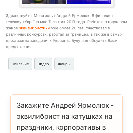
Здравствуйте! Меня зовут Андрей Ярмолюк. Я финалист
телешоу «Україна має Таланти» 2013 года. Работаю в цирковом
жанре
эквилибристики
уже более 20 лет! Участвовал в
различных конкурсах, работал за границей, а так же в самых
престижных заведениях Украины. Буду рад обсудить Ваши
предложения.
Описание
Видео
Жанры
Услуги эквилибриста на катушках Андрей Ярмолюк на
Артист цирка
Классический стиль
праздники, корпоративы в Киеве, Украине
Эквилибрист
Сольная шоу-программа.
Шоу на катушках
Медийный артист после участия в теле проекте на
Акробат
СТБ «Україна має Таланти» см.
видео
.
Закажите Андрей Ярмолюк -
Выступление не требует дополнительного
эквилибрист на катушках на
техничского оборудования, кроме звучания
фонограммы.
праздники, корпоративы в
Гонорар по договоренности, примерно от $150 —