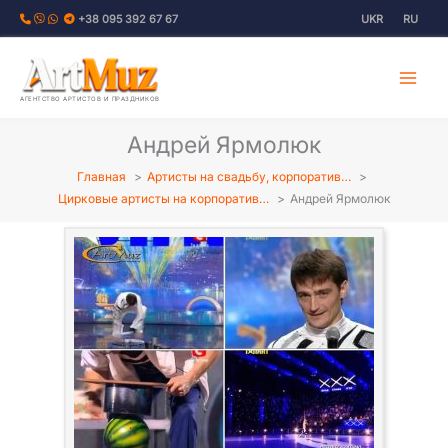
Перейти
+38 095 392 67 67
UKR
RU
к
содержимому
АГЕНТСТВО АРТИСТОВ И ПРАЗДНИКОВ
Андрей Ярмолюк
Главная
Артисты на свадьбу, корпоратив…
Цирковые артисты на корпоратив…
Андрей Ярмолюк