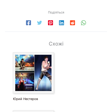
программы, когда внимание гостей должно быть
полностью приковано к сцене.
Поділіться
Можно долго описывать мастерство артистов, но
воздушную гимнастику лучше увидеть в движении. Ниже
представлены
видео
и
фото
, которые помогут
оценить уровень исполнения, пластику, костюмы и
сценическую атмосферу дуэта.
Схожі
Юрий Нестеров