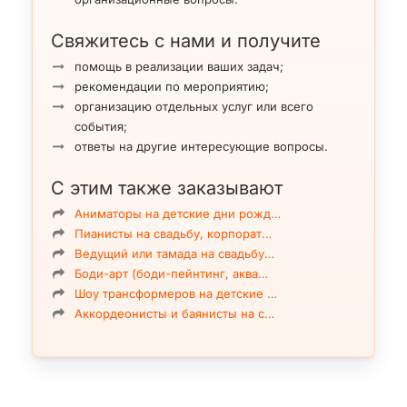
Свяжитесь с нами и получите
Артисты исполняют
парные и сольные номера на
воздушных полотнах, ремнях и кольцах
.
помощь в реализации ваших задач;
Для выступления необходима лебедка и техническая
рекомендации по мероприятию;
подготовка площадки, поэтому с артистами
организацию отдельных услуг или всего
работает ассистент.
события;
Формат относится к премиальному сегменту:
ответы на другие интересующие вопросы.
стоимость услуг воздушных гимнастов и акробатов
выше средней.
С этим также заказывают
Можно
заказать яркие наземные акробатические
номера
в исполнении дуэта — формат Adagio.
Аниматоры на детские дни рожд…
В программе используются
эксклюзивные костюмы,
Пианисты на свадьбу, корпорат…
авторская хореография и выразительная
Ведущий или тамада на свадьбу…
сценическая подача
.
Боди-арт (боди-пейнтинг, аква…
Шоу трансформеров на детские …
Для каких мероприятий подходит
Аккордеонисты и баянисты на с…
Выступление Артема и Марии можно включить в
программу корпоративного вечера, презентации
бренда, свадьбы, закрытой вечеринки, сценического шоу
или международного event-проекта. Это номер не для
фонового сопровождения, а для центрального момента