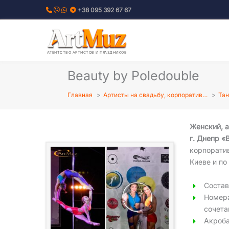
Перейти
+38 095 392 67 67
к
содержимому
АГЕНТСТВО АРТИСТОВ И ПРАЗДНИКОВ
Beauty by Poledouble
Главная
Артисты на свадьбу, корпоратив…
Тан
Женский, а
г. Днепр «
корпоратив
Киеве и п
Состав
Номера
сочета
Акроба