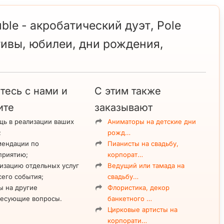
ble - акробатический дуэт, Pole
тивы, юбилеи, дни рождения,
тесь с нами и
С этим также
ите
заказывают
ь в реализации ваших
Аниматоры на детские дни
;
рожд…
мендации по
Пианисты на свадьбу,
приятию;
корпорат…
изацию отдельных услуг
Ведущий или тамада на
сего события;
свадьбу…
ы на другие
Флористика, декор
ресующие вопросы.
банкетного …
Цирковые артисты на
корпорати…