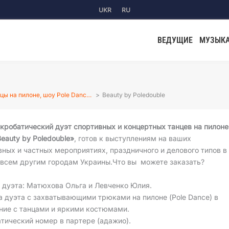
UKR
RU
ВЕДУЩИЕ
МУЗЫК
цы на пилоне, шоу Pole Danc…
Beauty by Poledouble
кробатический дуэт спортивных и концертных танцев на пилоне
Beauty by Poledouble»
, готов к выступлениям на ваших
ных и частных мероприятиях, праздничного и делового типов в
о всем другим городам Украины.Что вы можете заказать?
 дуэта: Матюхова Ольга и Левченко Юлия.
 дуэта с захватывающими трюками на пилоне (Pole Dance) в
ние с танцами и яркими костюмами.
тический номер в партере (адажио).