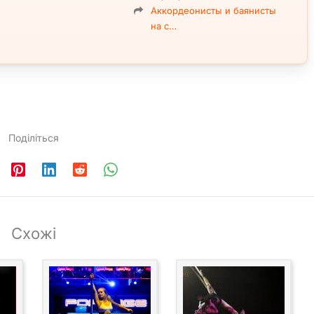
Аккордеонисты и баянисты
на с…
Поділіться
Схожі