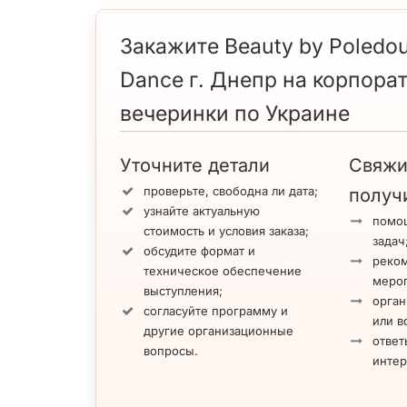
Закажите Beauty by Poledou
Dance г. Днепр на корпора
вечеринки по Украине
Уточните детали
Свяжи
проверьте, свободна ли дата;
получ
узнайте актуальную
помощ
стоимость и условия заказа;
задач
обсудите формат и
реко
техническое обеспечение
меро
выступления;
орган
согласуйте программу и
или в
другие организационные
ответ
вопросы.
инте