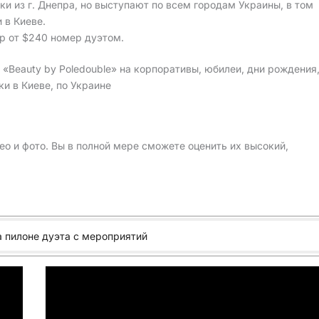
ки из г. Днепра, но выступают по всем городам Украины, в том
и в Киеве.
р от $240 номер дуэтом.
 «Beauty by Poledouble» на корпоративы, юбилеи, дни рождения
и в Киеве, по Украине
о и фото. Вы в полной мере сможете оценить их высокий,
а пилоне дуэта с мероприятий