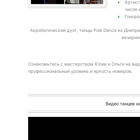
Артист
числе 
Гонора
Акробатический дуэт, танцы Pole Dance из Днепра
вечеринк
Ознакомьтесь с мастерством Юлии и Ольги на виде
профессиональный уровень и яркость номеров.
Видео танцев н