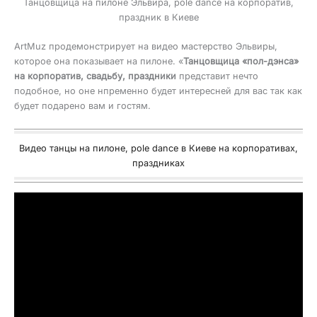
Танцовщица на пилоне Эльвира, pole dance на корпоратив,
праздник в Киеве
ArtMuz продемонстрирует на видео мастерство Эльвиры,
которое она показывает на пилоне. «
Танцовщица «пол-дэнса»
на корпоратив, свадьбу, праздники
представит нечто
подобное, но оне нпременно будет интересней для вас так как
будет подарено вам и гостям.
Видео танцы на пилоне, pole dance в Киеве на корпоративах,
праздниках