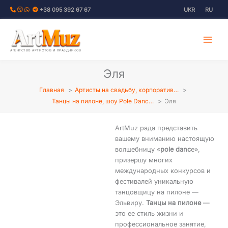
Перейти
+38 095 392 67 67
UKR
RU
к
содержимому
АГЕНТСТВО АРТИСТОВ И ПРАЗДНИКОВ
Эля
Главная
Артисты на свадьбу, корпоратив…
Танцы на пилоне, шоу Pole Danc…
Эля
ArtMuz рада представить
вашему вниманию настоящую
волшебницу «
pole danc
e»,
призершу многих
международных конкурсов и
фестивалей уникальную
танцовщицу на пилоне —
Эльвиру.
Танцы на пилоне
—
это ее стиль жизни и
профессиональное занятие,