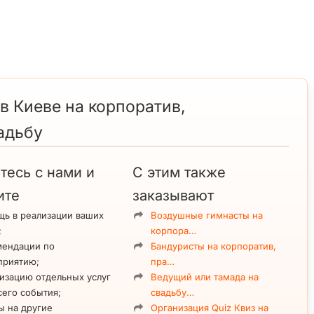
 в Киеве на корпоратив,
адьбу
тесь с нами и
С этим также
ите
заказывают
ь в реализации ваших
Воздушные гимнасты на
;
корпора…
мендации по
Бандуристы на корпоратив,
приятию;
пра…
изацию отдельных услуг
Ведущий или тамада на
сего события;
свадьбу…
ы на другие
Организация Quiz Квиз на