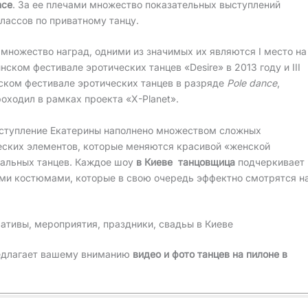
nce
. За ее плечами множество показательных выступлений
лассов по приватному танцу.
множество наград, одними из значимых их являются I место на
инском фестивале эротических танцев «Desire» в 2013 году и III
ском фестивале эротических танцев в разряде
Pole dance
,
оходил в рамках проекта «X-Planet».
ступление Екатерины наполнено множеством сложных
еских элементов, которые меняются красивой «женской
бальных танцев. Каждое шоу
в Киеве танцовщица
подчеркивает
ми костюмами, которые в свою очередь эффектно смотрятся н
ративы, мероприятия, праздники, свадьы в Киеве
редлагает вашему вниманию
видео и фото танцев на пилоне в