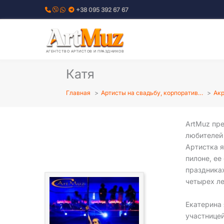
Перейти
+38 095 392 67 67
к
содержимому
АГЕНТСТВО АРТИСТОВ И ПРАЗДНИКОВ
Катя
Главная
Артисты на свадьбу, корпоратив…
Акр
ArtMuz пр
любителе
Артистка я
пилоне, ее
праздниках
четырех ле
Екатерина
участнице