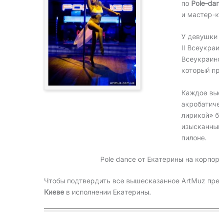
по
Pole-da
и мастер-к
У девушки 
II Всеукра
Всеукраин
который пр
Каждое вы
акробатич
лирикой» 
изысканны
пилоне.
Рole dance от Екатерины на корпо
Чтобы подтвердить все вышесказанное ArtMuz п
Киеве
в исполнении Екатерины.