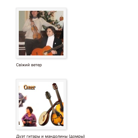
Свіжий ветер
Дуэт гитары и мандолины (домры)