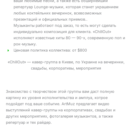
ваши любимые песни, а также есть обширнейший
репертуар Lounge-музыки, которая станет украшением
любых коктейльних вечеринок, всевозможных
презентаций и официальных приемов..
Музыканты работают под заказ, то есть могут сделать
индивидуально композиция для клиента. «ChillОut»
исполняют известные хиты 80 — 90-х, современную поп и
рок-музыку.
Ценовая политика коллектива: от $800
«ChillОut» — кавер-группа в Киеве, по Украине на вечеринки,
свадьбы, корпоративы, мероприятия
Знакомство с творчеством этой группы вам даст полную
картину их уровня исполнительства и амплуа, котрое
подойдет под ваше событие. ArtMuz предлагает видео
выступлений кавер-группы на корпорпативах, свадьбах и
других мероприятиях, фотогалерея музыкантов, а также
репертуар и тех райдер.