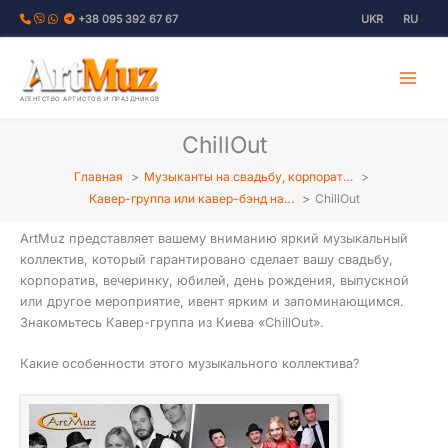
Перейти
+38 095 392 67 67
UKR
RU
к
содержимому
АГЕНТСТВО АРТИСТОВ И ПРАЗДНИКОВ
ChillOut
Главная
Музыканты на свадьбу, корпорат…
Кавер-группа или кавер-бэнд на…
ChillOut
ArtMuz представляет вашему вниманию яркий музыкальный
коллектив, который гарантировано сделает вашу свадьбу,
корпоратив, вечеринку, юбилей, день рождения, выпускной
или другое мероприятие, ивент ярким и запоминающимся.
Знакомьтесь Кавер-группа из Киева «ChillОut».
Какие особенности этого музыкального коллектива?