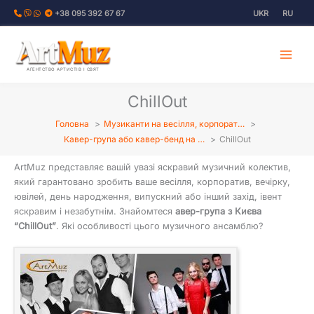
Перейти
+38 095 392 67 67
UKR
RU
до
вмісту
АГЕНТСТВО АРТИСТІВ І СВЯТ
ChillOut
Головна
Музиканти на весілля, корпорат…
Кавер-група або кавер-бенд на …
ChillOut
ArtMuz представляє вашій увазі яскравий музичний колектив,
який гарантовано зробить ваше весілля, корпоратив, вечірку,
ювілей, день народження, випускний або інший захід, івент
яскравим і незабутнім. Знайомтеся
авер-група з Києва
“ChillОut”
. Які особливості цього музичного ансамблю?