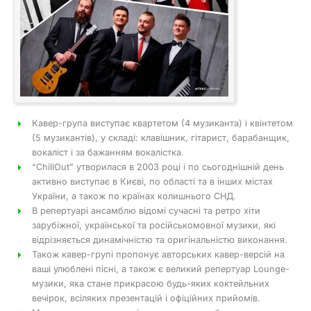
Кавер-група виступає квартетом (4 музиканта) і квінтетом
(5 музикантів), у складі: клавішник, гітарист, барабанщик,
вокаліст і за бажанням вокалістка.
“ChillОut” утворилася в 2003 році і по сьогоднішній день
активно виступає в Києві, по області та в інших містах
України, а також по країнах колишнього СНД.
В репертуарі ансамблю відомі сучасні та ретро хіти
зарубіжної, української та російськомовної музики, які
відрізняється динамічністю та оригінальністю виконання.
Також кавер-групі пропонує авторських кавер-версій на
ваші улюблені пісні, а також є великий репертуар Lounge-
музики, яка стане прикрасою будь-яких коктейльних
вечірок, всіляких презентацій і офіційних прийомів.