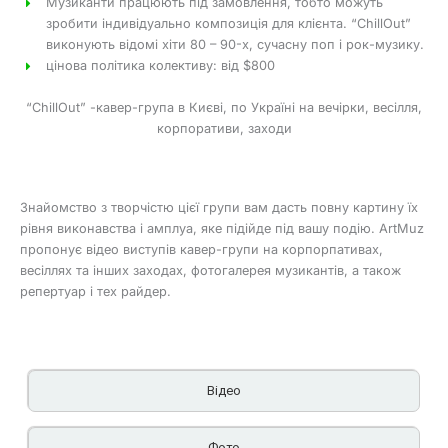
Музиканти працюють під замовлення, тобто можуть
зробити індивідуально композиція для клієнта. “ChillОut”
виконують відомі хіти 80 – 90-х, сучасну поп і рок-музику.
цінова політика колективу: від $800
“ChillОut” -кавер-група в Києві, по Україні на вечірки, весілля,
корпоративи, заходи
Знайомство з творчістю цієї групи вам дасть повну картину їх
рівня виконавства і амплуа, яке підійде під вашу подію. ArtMuz
пропонує відео виступів кавер-групи на корпорпативах,
весіллях та інших заходах, фотогалерея музикантів, а також
репертуар і тех райдер.
Відео
Фото