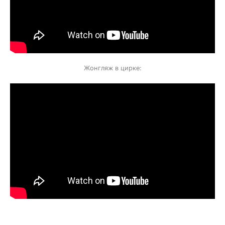
Жонгляж в цирке: