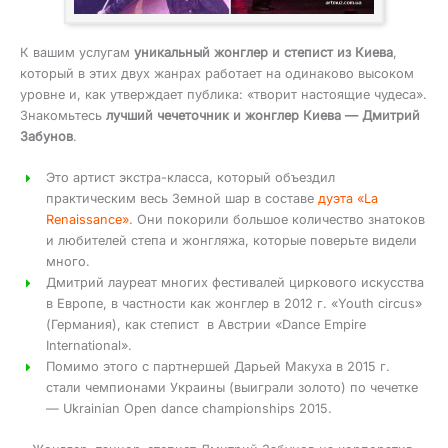
К вашим услугам
уникальный жонглер и степист из Киева
,
который в этих двух жанрах работает на одинаково высоком
уровне и, как утверждает публика: «творит настоящие чудеса».
Знакомьтесь
лучший чечеточник и жонглер Киева — Дмитрий
Забунов
.
Это артист экстра-класса, который объездил
практическим весь Земной шар в составе
дуэта «La
Renaissance»
. Они покорили большое количество знатоков
и любителей степа и жонгляжа, которые поверьте видели
много.
Дмитрий лауреат многих фестивалей циркового искусства
в Европе, в частности как жонглер в 2012 г. «Youth circus»
(Германия), как степист в Австрии «Dance Empire
International».
Помимо этого с партнершей Дарьей Макуха в 2015 г.
стали чемпионами Украины (выиграли золото) по чечетке
— Ukrainian Open dance championships 2015.