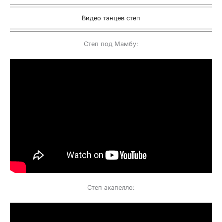
Видео танцев степ
Степ под Мамбу:
Степ акапелло: