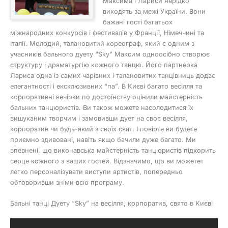
Максима і Лариси нерідко
виходять за межі України. Вони
бажані гості багатьох
міжнародних конкурсів і фестивалів у Франції, Німеччині та
Італії. Молодий, талановитий хореограф, який є одним з
учасників бального дуету “Sky” Максим одноосібно створює
структуру і драматургію кожного танцю. Його партнерка
Лариса одна із самих чарівних і талановитих танцівниць додає
елегантності і ексклюзивних “па”. В Києві багато весілля та
корпоративні вечірки по достоїнству оцінили майстерність
бальних танцюристів. Ви також можете насолодитися їх
вишуканим творчим і замовивши дует на своє весілля,
корпоратив чи будь-який з своїх свят. І повірте ви будете
приємно здивовані, навіть якщо бачили дуже багато. Ми
впевнені, що виконавська майстерність танцюристів підкорить
серце кожного з ваших гостей. Відзначимо, що ви можетет
легко персоналізувати виступи артистів, попередньо
обговоривши зніми всю програму.
Бальні танці Дуету “Sky” на весілля, корпоратив, свято в Києві