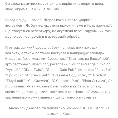
багатьох музичних проєктах, але вирішили створити щось
своє, окреме. І в них це вийшло.
Склад бенду — вокал, гітара і кахон, тобто ударний
інструмент. Як бачите, екзотика присутня вже в інструментарії.
Що стосується репертуару, це акустичні версії зарубіжних rock,
pop, blues, lounge-хітів в авторській обробці.
Гурт має великий досвід роботи на приватних заходах і
вечірках, а також постійно виступає в найкращих закладах
Києва і за його межами. Серед них: “Трактиръ на Бассейной”,
арт-ресторан “Jelsamino”, ресторани “Lounge&Mangal”, “Yolo”,
“Аутпаб”, “Oliver Twist”, “Golden Gate Pub”, блюз-бар “Регтайм”,
“ПроRock”, “Andrew’s pub”, “Brasserie Подшоffе”, “O’Grady’s”,
“Floyd pub”, “CheGuevara”, “O’Connor’s Pub”, “Pinta Cerveza”, A-
Club та інші. Як ви можете бачити або вже бачили їх там,
ансамбль добре відомий любителям оригінальної музики, яку
справедливо можна віднести до сучасного мистецтва.
Ансамбль джазової та популярної музики “GO-GO Band” на
заходи в Києві