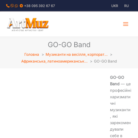
Перейти
+38 095 392 67 67
UKR
RU
до
вмісту
АГЕНТСТВО АРТИСТІВ І СВЯТ
GO-GO Band
Головна
Музиканти на весілля, корпорат…
Африканська, латиноамериканськ…
GO-GO Band
GO-GO
Band
— це
професійні
харизмати
чні
музиканти
, які
зарекомен
дували
себе в