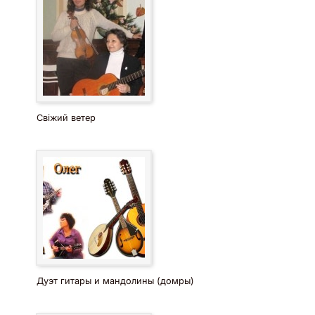
Свіжий ветер
Дуэт гитары и мандолины (домры)