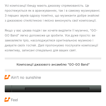
Усі композиції бенду мають джазову спрямованість. Це
простежується як в аранжуваннях, так і в самому музикуванні.
З перших звуків одразу помітно, що музиканти добре знайомі
з джазовою стилістикою і якісно виконують свої композиції.
Якщо у вас цікава подія і ви хочете виділити її музично, “GO-
GO Band” легко допоможе це зробити. Усе дуже просто: ви
замовляєте тріо, насолоджуєтеся оригінальною музикою і
дивуєте своїх гостей. Далі пропонуємо послухати композиції
колективу, записані спеціально для ваших свят.
Композиції джазового ансамблю “GO-GO Band”
Ain’t no sunshine
Feel