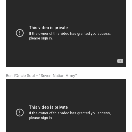
Ben l’Oncle Soul – “Seven Nation Army”