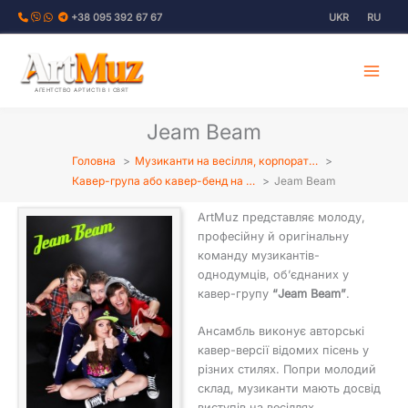
Перейти
+38 095 392 67 67
UKR
RU
до
вмісту
АГЕНТСТВО АРТИСТІВ І СВЯТ
Jeam Beam
Головна
Музиканти на весілля, корпорат…
Кавер-група або кавер-бенд на …
Jeam Beam
ArtMuz представляє молоду,
професійну й оригінальну
команду музикантів-
однодумців, об’єднаних у
кавер-групу
“Jeam Beam”
.
Ансамбль виконує авторські
кавер-версії відомих пісень у
різних стилях. Попри молодий
склад, музиканти мають досвід
виступів на весіллях,