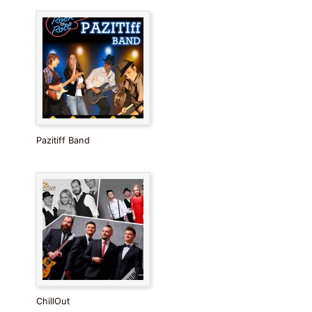
Pazitiff Band
ChillOut