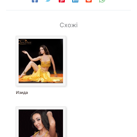
Схожі
Изида