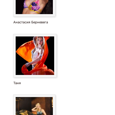
Анастасия Берневега
Таня