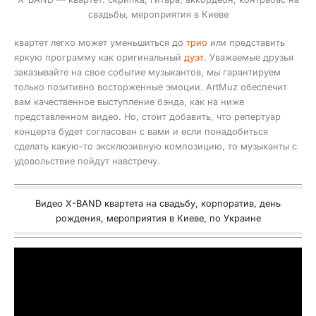
свадьбы, мероприятия в Киеве
квартет легко может уменьшиться до
трио
или представить
яркую программу как оригинальный
дуэт
. Уважаемые друзья
заказывайте на свое событие музыкантов, мы гарантируем
только позитивно восторженные эмоции. ArtMuz обеспечит
вам качественное выступление бэнда, как на ниже
представленном видео. Но, стоит добавить, что репертуар
концерта будет согласован с вами и если понадобиться
сделать какую-то эксклюзивную композицию, то музыканты с
удовольствие пойдут навстречу.
Видео X-BAND квартета на свадьбу, корпоратив, день
рождения, мероприятия в Киеве, по Украине