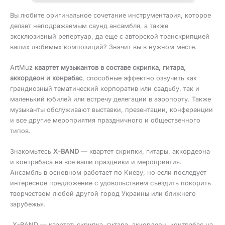
Вы любите оригинальное сочетание инструментария, которое
делает неподражаемым саунд ансамбля, а также
эксклюзивный репертуар, да еще с авторской транскрипцией
ваших любимых композиций? Значит вы в нужном месте.
ArtMuz
квартет музыкантов в составе скрипка, гитара,
аккордеон и конрабас
, способные эффектно озвучить как
грандиозный тематический корпоратив или свадьбу, так и
маленький юбилей или встречу делегации в аэропорту. Также
музыканты обслуживают выставки, презентации, конференции
и все другие мероприятия праздничного и общественного
типов.
Знакомьтесь
X-BAND
— квартет скрипки, гитары, аккордеона
и контрабаса на все ваши праздники и мероприятия.
Ансамбль в основном работает по Киеву, но если последует
интересное предложение с удовольствием съездить покорить
творчеством любой другой город Украины или ближнего
зарубежья.
X-BAND — квартет: скрипка, гитара, аккордеон, контрабас на