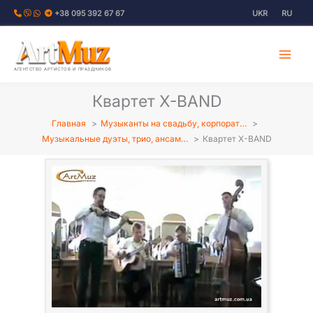
Перейти
+38 095 392 67 67
UKR
RU
к
содержимому
АГЕНТСТВО АРТИСТОВ И ПРАЗДНИКОВ
Квартет X-BAND
Главная
Музыканты на свадьбу, корпорат…
Музыкальные дуэты, трио, ансам…
Квартет X-BAND