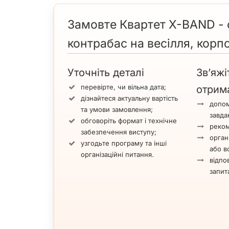
Замовте Квартет X-BAND - с
контрабас на весілля, корп
Уточніть деталі
Зв’яжі
перевірте, чи вільна дата;
отрим
дізнайтеся актуальну вартість
допом
та умови замовлення;
завда
обговоріть формат і технічне
реком
забезпечення виступу;
орган
узгодьте програму та інші
або вс
організаційні питання.
відпов
запит