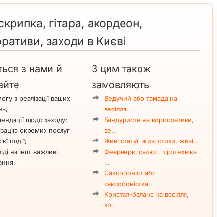
крипка, гітара, акордеон,
оративи, заходи в Києві
ться з нами й
З цим також
айте
замовляють
огу в реалізації ваших
Ведучий або тамада на
нь;
весілля…
ендації щодо заходу;
Бандуристи на корпоративи,
ізацію окремих послуг
ве…
ієї події;
Живі статуї, живі столи, живі…
іді на інші важливі
Феєрверк, салют, піротехніка
ання.
…
Саксофоніст або
саксофоністка…
Кристал-баланс на весілля,
ко…