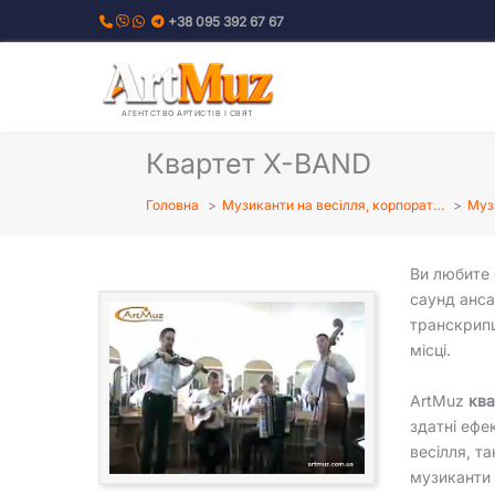
Перейти
+38 095 392 67 67
до
вмісту
АГЕНТСТВО АРТИСТІВ І СВЯТ
Квартет X-BAND
Головна
Музиканти на весілля, корпорат…
Музи
Ви любите 
саунд анса
транскрипц
місці.
ArtMuz
ква
здатні ефе
весілля, т
музиканти 