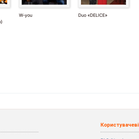
W-you
Duo «DELICE»
)
Користувачеві