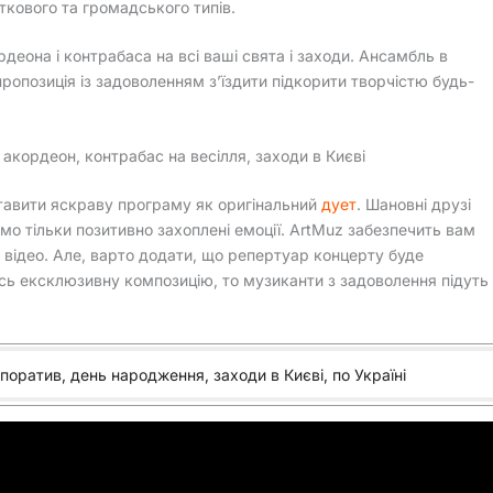
ткового та громадського типів.
рдеона і контрабаса на всі ваші свята і заходи. Ансамбль в
ропозиція із задоволенням з’їздити підкорити творчістю будь-
 акордеон, контрабас на весілля, заходи в Києві
авити яскраву програму як оригінальний
дует
. Шановні друзі
мо тільки позитивно захоплені емоції. ArtMuz забезпечить вам
 відео. Але, варто додати, що репертуар концерту буде
сь ексклюзивну композицію, то музиканти з задоволення підуть
поратив, день народження, заходи в Києві, по Україні