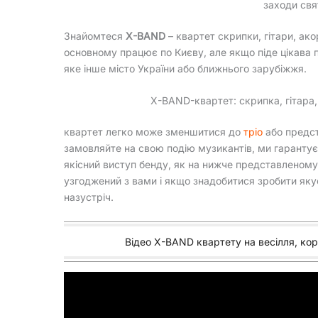
заходи свя
Знайомтеся
X-BAND
– квартет скрипки, гітари, ако
основному працює по Києву, але якщо піде цікава п
яке інше місто України або ближнього зарубіжжя.
X-BAND-квартет: скрипка, гітара,
квартет легко може зменшитися до
тріо
або предст
замовляйте на свою подію музикантів, ми гарантує
якісний виступ бенду, як на нижче представленому
узгоджений з вами і якщо знадобитися зробити яку
назустріч.
Відео X-BAND квартету на весілля, кор