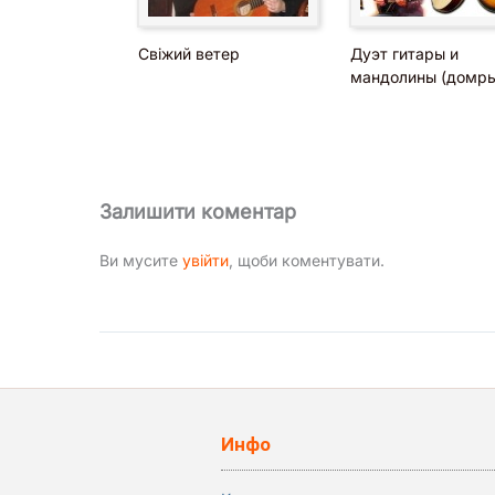
Свіжий ветер
Дуэт гитары и
мандолины (домры
Залишити коментар
Ви мусите
увійти
, щоби коментувати.
Инфо