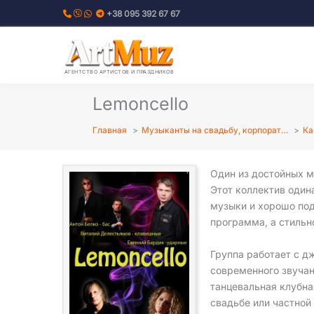
Перейти
+38 095 392 67 67
к
содержимому
АГЕНТСТВО АРТИСТОВ И ПРАЗДНИКОВ
Lemoncello
Главная
Музыканты на свадьбу, корпорат…
Ка
Один из достойных 
Этот коллектив один
музыки и хорошо под
программа, а стильн
Группа работает с д
современного звучан
танцевальная клубна
свадьбе или частной