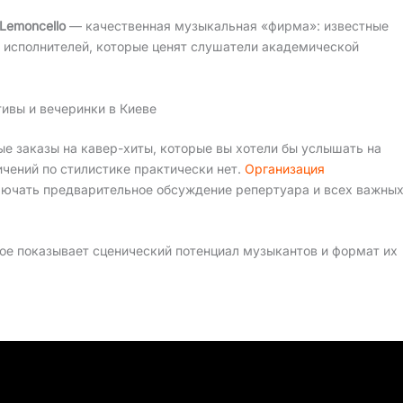
Lemoncello
— качественная музыкальная «фирма»: известные
 исполнителей, которые ценят слушатели академической
тивы и вечеринки в Киеве
е заказы на кавер-хиты, которые вы хотели бы услышать на
ичений по стилистике практически нет.
Организация
лючать предварительное обсуждение репертуара и всех важны
рое показывает сценический потенциал музыкантов и формат их