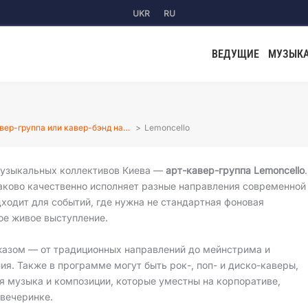
UKR
RU
ВЕДУЩИЕ
МУЗЫК
вер-группа или кавер-бэнд на…
Lemoncello
музыкальных коллективов Киева —
арт-кавер-группа Lemoncello
.
аково качественно исполняет разные направления современной
ходит для событий, где нужна не стандартная фоновая
ое живое выступление.
жазом — от традиционных направлений до мейнстрима и
ия. Также в программе могут быть рок-, поп- и диско-каверы,
я музыка и композиции, которые уместны на корпоративе,
 вечеринке.