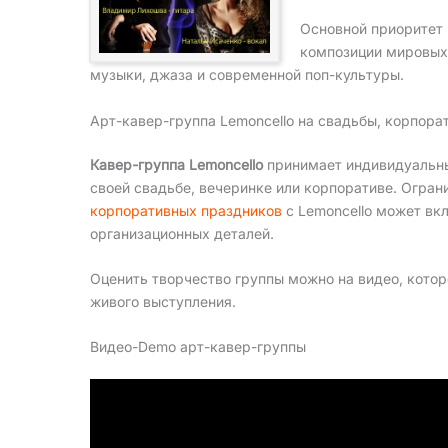
Основной приоритет
композиции мировых
музыки, джаза и современной поп-культуры.
Арт-кавер-группа Lemoncello на свадьбы, корпора
Кавер-группа Lemoncello
принимает индивидуальны
своей свадьбе, вечеринке или корпоративе. Огран
корпоративных праздников
с Lemoncello может вк
организационных деталей.
Оценить творчество группы можно на видео, кото
живого выступления.
Видео-Demo арт-кавер-группы