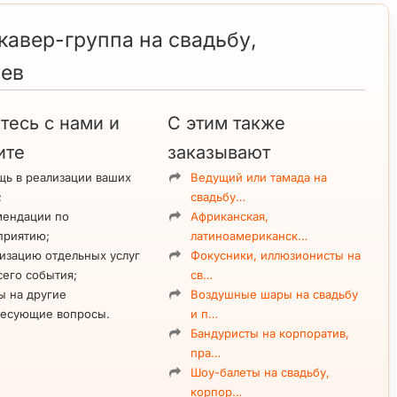
кавер-группа на свадьбу,
иев
тесь с нами и
С этим также
ите
заказывают
ь в реализации ваших
Ведущий или тамада на
;
свадьбу…
мендации по
Африканская,
приятию;
латиноамериканск…
изацию отдельных услуг
Фокусники, иллюзионисты на
сего события;
св…
ы на другие
Воздушные шары на свадьбу
ресующие вопросы.
и п…
Бандуристы на корпоратив,
пра…
Шоу-балеты на свадьбу,
корпор…