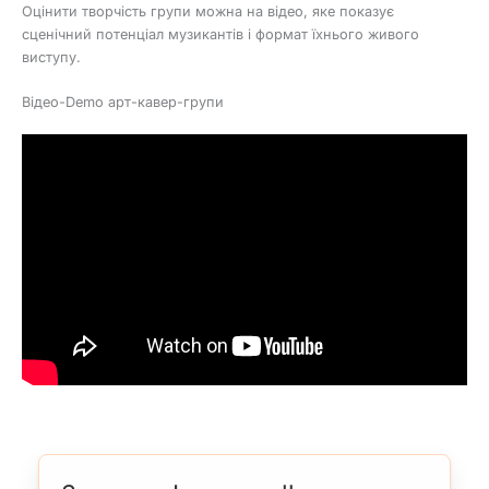
Оцінити творчість групи можна на відео, яке показує
сценічний потенціал музикантів і формат їхнього живого
виступу.
Відео-Demo арт-кавер-групи