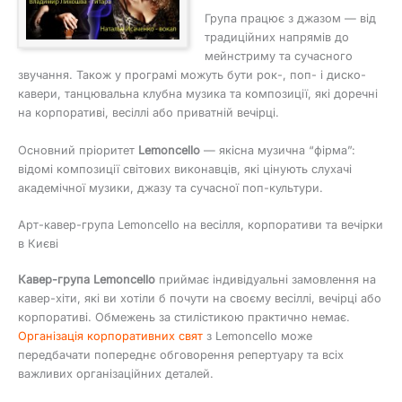
Група працює з джазом — від
традиційних напрямів до
мейнстриму та сучасного
звучання. Також у програмі можуть бути рок-, поп- і диско-
кавери, танцювальна клубна музика та композиції, які доречні
на корпоративі, весіллі або приватній вечірці.
Основний пріоритет
Lemoncello
— якісна музична “фірма”:
відомі композиції світових виконавців, які цінують слухачі
академічної музики, джазу та сучасної поп-культури.
Арт-кавер-група Lemoncello на весілля, корпоративи та вечірки
в Києві
Кавер-група Lemoncello
приймає індивідуальні замовлення на
кавер-хіти, які ви хотіли б почути на своєму весіллі, вечірці або
корпоративі. Обмежень за стилістикою практично немає.
Організація корпоративних свят
з Lemoncello може
передбачати попереднє обговорення репертуару та всіх
важливих організаційних деталей.