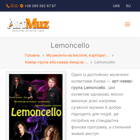
Перейти
+38 095 392 67 67
UKR
RU
до
вмісту
АГЕНТСТВО АРТИСТІВ І СВЯТ
Lemoncello
Головна
Музиканти на весілля, корпорат…
Кавер-група або кавер-бенд на …
Lemoncello
Один із достойних музичних
колективів Києва —
арт-кавер-
група Lemoncello
. Цей
колектив однаково якісно
виконує різні напрями
сучасної музики й добре
підходить для подій, де
потрібна не стандартна
фонова програма, а стильний
живий виступ.