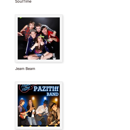
SoulTime
Jeam Beam