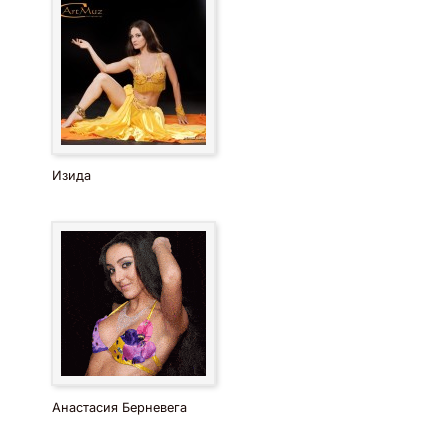
Изида
Анастасия Берневега