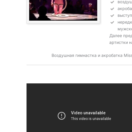
воздуш
акроба
выступ
нередк
мужск
Далее пре
артистки н
Воздушная гимнастка и акробатка Miss 