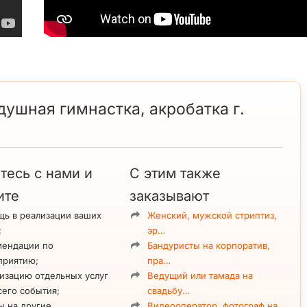
здушная гимнастка, акробатка г.
тесь с нами и
С этим также
ите
заказывают
ь в реализации ваших
Женский, мужской стриптиз,
;
эр…
мендации по
Бандуристы на корпоратив,
приятию;
пра…
изацию отдельных услуг
Ведущий или тамада на
сего события;
свадьбу…
ы на другие
Видеооператор, фотограф на