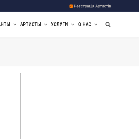
Реєстрація Артистів
Поиск
АНТЫ
АРТИСТЫ
УСЛУГИ
О НАС
т