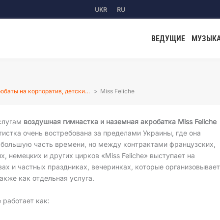
UKR
RU
ВЕДУЩИЕ
МУЗЫК
обаты на корпоратив, детски…
Miss Feliche
слугам
воздушная гимнастка и наземная акробатка Miss Feliche
ртистка очень востребована за пределами Украины, где она
 большую часть времени, но между контрактами французских,
х, немецких и других цирков «Miss Feliche» выступает на
ах и частных праздниках, вечеринках, которые организовывае
также как отдельная услуга.
e работает как: