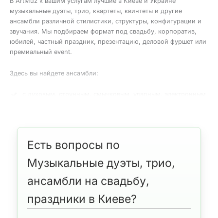
В ArtMuz к вашим услугам лучшие в Киеве и Украине
музыкальные дуэты, трио, квартеты, квинтеты и другие
ансамбли различной стилистики, структуры, конфигурации и
звучания. Мы подбираем формат под свадьбу, корпоратив,
юбилей, частный праздник, презентацию, деловой фуршет или
премиальный event.
Здесь вы найдете ансамбли:
с духовым, струнным, смычковым, ударным, электронным
и смешанным инструментарием;
в джазовой, фольклорной, академической, популярной,
роковой и эстрадной стилистике;
в акустическом или электронном звучании (от камерных
Есть вопросы по
форматов до электро-квартетов);
с уникальным артистизмом, сценическим имиджем и
Музыкальные дуэты, трио,
высоким профессиональным уровнем.
ансамбли на свадьбу,
Конфигурации музыкальных коллективов
праздники в Киеве?
Оригинальные составы и их преимущества. Сегодня особенно
популярны необычные комбинации инструментов, создающие