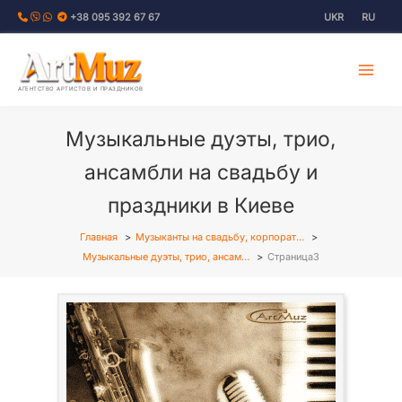
Перейти
+38 095 392 67 67
UKR
RU
к
содержимому
АГЕНТСТВО АРТИСТОВ И ПРАЗДНИКОВ
Музыкальные дуэты, трио,
ансамбли на свадьбу и
праздники в Киеве
Главная
Музыканты на свадьбу, корпорат…
Музыкальные дуэты, трио, ансам…
Страница3