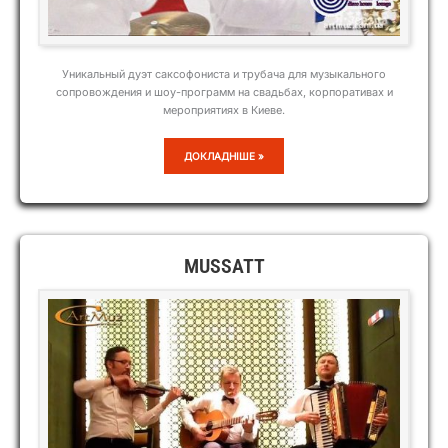
Уникальный дуэт саксофониста и трубача для музыкального
сопровождения и шоу-программ на свадьбах, корпоративах и
мероприятиях в Киеве.
ДУЭТ
ДОКЛАДНІШЕ »
JEANS
MUSSATT