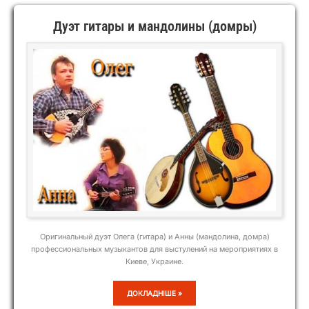
Дуэт гитары и мандолины (домры)
Оригинальный дуэт Олега (гитара) и Анны (мандолина, домра)
профессиональных музыкантов для выстулений на мероприятиях в
Киеве, Украине.
ДУЭТ
ДОКЛАДНІШЕ »
ГИТАРЫ