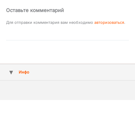
Оставьте комментарий
Для отправки комментария вам необходимо
авторизоваться
.
Инфо
Copyright © 2009 - 2026 ArtMuz - агентство артистів та свят №1 у
Києві, Україні