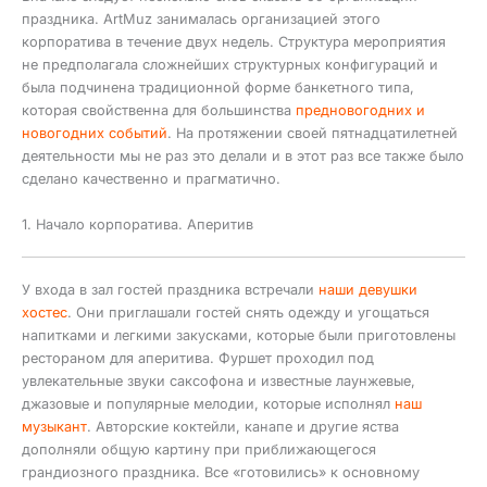
праздника. ArtMuz занималась организацией этого
корпоратива в течение двух недель. Структура мероприятия
не предполагала сложнейших структурных конфигураций и
была подчинена традиционной форме банкетного типа,
которая свойственна для большинства
предновогодних и
новогодних событий
. На протяжении своей пятнадцатилетней
деятельности мы не раз это делали и в этот раз все также было
сделано качественно и прагматично.
1. Начало корпоратива. Аперитив
У входа в зал гостей праздника встречали
наши девушки
хостес
. Они приглашали гостей снять одежду и угощаться
напитками и легкими закусками, которые были приготовлены
рестораном для аперитива. Фуршет проходил под
увлекательные звуки саксофона и известные лаунжевые,
джазовые и популярные мелодии, которые исполнял
наш
музыкант
. Авторские коктейли, канапе и другие яства
дополняли общую картину при приближающегося
грандиозного праздника. Все «готовились» к основному