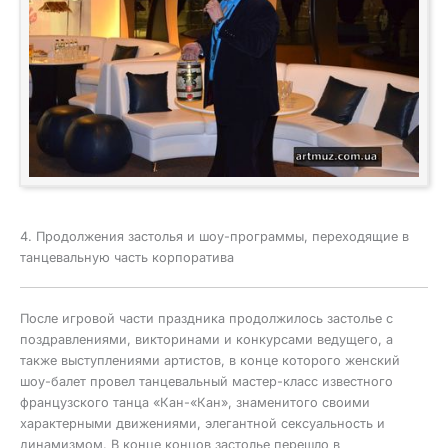
4. Продолжения застолья и шоу-программы, переходящие в
танцевальную часть корпоратива
После игровой части праздника продолжилось застолье с
поздравлениями, викторинами и конкурсами ведущего, а
также выступлениями артистов, в конце которого женский
шоу-балет провел танцевальный мастер-класс известного
французского танца «Кан-«Кан», знаменитого своими
характерными движениями, элегантной сексуальность и
динамизмом. В конце концов застолье перешло в