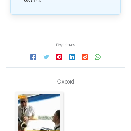
события.
Поділіться
Схожі